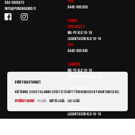
Puh:
044-5805873
0445-805 850
info@punanaamio.fi
Turku
Uusi osoite
Ma-pe klo 10-18
Lauantaisin klo 10-16
Puh:
0445-805 845
Tampere
Ma-pe klo 10-18
Lauantaisin klo 10-16
Puh:
Evästeasetukset
0445-805 855
Käytämme sivustollamme evästeitä käyttökokemuksen parantamiseksi.
Hyväksy kaikki
Hylkää
Näytä lisää
Lue lisää
Vantaa
Ma-pe klo 10-18
Lauantaisin klo 10-16
Puh:
0445-805 865