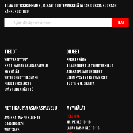
Tilaa uutiskirjeemme, ja saat tuotevinkkejä ja tarjouksia suoraan
sähköpostiisi!
Tilaa
Tilaa
uutiskirje
Tiedot
Ohjeet
Yritysesittely
Rekisteröidy
Nettikaupan asiakaspalvelu
Tilausohjeet ja toimituskulut
Myymälät
Asiakaspalautusohjeet
Yhteydenottolomake
Usein kysytyt kysymykset
Rekisteriseloste
Tuote -ym. ohjeita
Evästeiden käyttö
Nettikaupan Asiakaspalvelu
Myymälät
Helsinki
Avoinna: Ma-pe klo 8-16
Ma-pe klo 10-18
0445 805 874
Lauantaisin klo 10-16
Whatsapp: