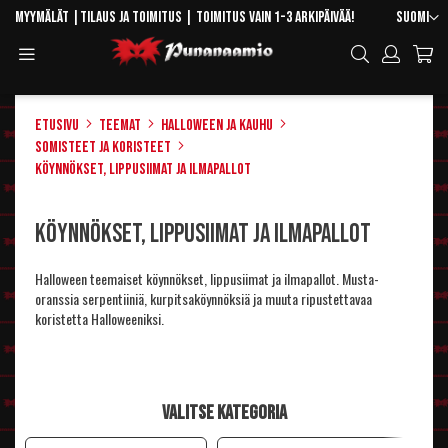
Skip
Kieli
Myymälät
|
Tilaus ja toimitus
| Toimitus vain 1-3 arkipäivää!
Suomi
to
Toggle
Hae
Content
Navigation
Etusivu
Teemat
Halloween ja kauhu
Somisteet ja koristeet
Köynnökset, lippusiimat ja ilmapallot
Köynnökset, lippusiimat ja ilmapallot
Halloween teemaiset köynnökset, lippusiimat ja ilmapallot. Musta-
oranssia serpentiiniä, kurpitsaköynnöksiä ja muuta ripustettavaa
koristetta Halloweeniksi.
Valitse kategoria