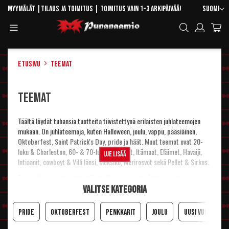
Skip
Kieli
Myymälät
|
Tilaus ja toimitus
| Toimitus vain 1-3 arkipäivää!
Suomi
to
Toggle
Hae
Content
Navigation
Etusivu
Teemat
Teemat
Täältä löydät tuhansia tuotteita tiivistettynä erilaisten juhlateemojen
mukaan. On juhlateemoja, kuten Halloween, joulu, vappu, pääsiäinen,
Oktoberfest, Saint Patrick's Day, pride ja häät. Muut teemat ovat 20-
luku & Charleston, 60- & 70-luku, Ammatit, Itämaat, Eläimet, Havaiji,
Lue lisää
Intiaanit, cowboyt & Villi länsi, Meksiko, Merirosvot sekä Pellet & Sirkus.
Teemoihin sopivat tuotteet löytyvät myös omista kategorioistaan.
Valitse kategoria
Pride
Oktoberfest
Penkkarit
Joulu
Uusi Vuosi