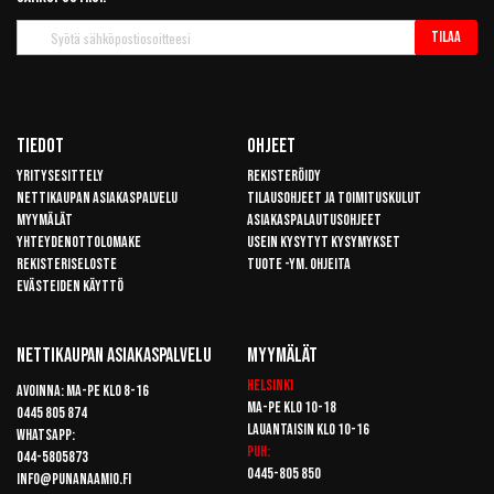
Tilaa
Tilaa
uutiskirje
Tiedot
Ohjeet
Yritysesittely
Rekisteröidy
Nettikaupan asiakaspalvelu
Tilausohjeet ja toimituskulut
Myymälät
Asiakaspalautusohjeet
Yhteydenottolomake
Usein kysytyt kysymykset
Rekisteriseloste
Tuote -ym. ohjeita
Evästeiden käyttö
Nettikaupan Asiakaspalvelu
Myymälät
Helsinki
Avoinna: Ma-pe klo 8-16
Ma-pe klo 10-18
0445 805 874
Lauantaisin klo 10-16
Whatsapp:
Puh:
044-5805873
0445-805 850
info@punanaamio.fi