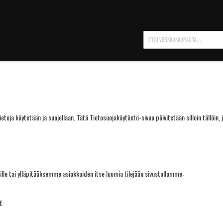
Hae
toja käytetään ja suojellaan. Tätä Tietosuojakäytäntö-sivua päivitetään silloin tällöin, 
le tai ylläpitääksemme asiakkaiden itse luomia tilejään sivustollamme:
e