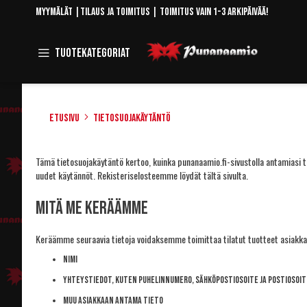
Skip
Myymälät
|
Tilaus ja toimitus
| Toimitus vain 1-3 arkipäivää!
to
Content
Toggle
Tuotekategoriat
Navigation
Etusivu
Tietosuojakäytäntö
Tämä tietosuojakäytäntö kertoo, kuinka punanaamio.fi-sivustolla antamiasi tie
uudet käytännöt. Rekisteriselosteemme löydät
tältä sivulta
.
Mitä me keräämme
Keräämme seuraavia tietoja voidaksemme toimittaa tilatut tuotteet asiakkail
nimi
yhteystiedot, kuten puhelinnumero, sähköpostiosoite ja postiosoit
muu asiakkaan antama tieto