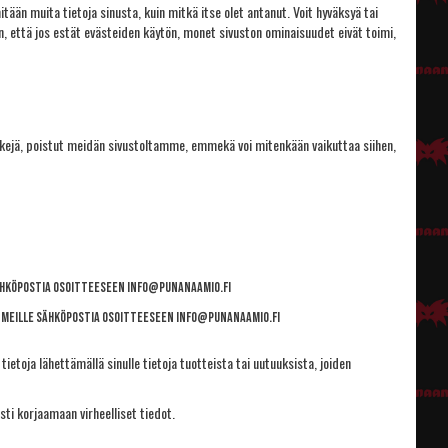
än muita tietoja sinusta, kuin mitkä itse olet antanut. Voit hyväksyä tai
 että jos estät evästeiden käytön, monet sivuston ominaisuudet eivät toimi,
inkkejä, poistut meidän sivustoltamme, emmekä voi mitenkään vaikuttaa siihen,
sähköpostia osoitteeseen
info@punanaamio.fi
lä meille sähköpostia osoitteeseen
info@punanaamio.fi
ietoja lähettämällä sinulle tietoja tuotteista tai uutuuksista, joiden
asti korjaamaan virheelliset tiedot.