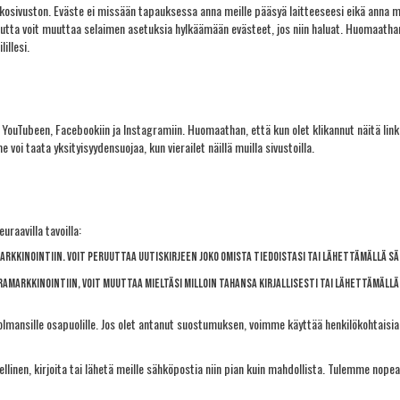
sivuston. Eväste ei missään tapauksessa anna meille pääsyä laitteeseesi eikä anna mitä
tta voit muuttaa selaimen asetuksia hylkäämään evästeet, jos niin haluat. Huomaathan,
illesi.
si YouTubeen, Facebookiin ja Instagramiin. Huomaathan, että kun olet klikannut näitä l
 voi taata yksityisyydensuojaa, kun vierailet näillä muilla sivustoilla.
uraavilla tavoilla:
rkkinointiin. Voit peruuttaa uutiskirjeen joko omista tiedoistasi tai lähettämällä 
ramarkkinointiin, voit muuttaa mieltäsi milloin tahansa kirjallisesti tai lähettämäl
olmansille osapuolille. Jos olet antanut suostumuksen, voimme käyttää henkilökohtaisia ​​t
eellinen, kirjoita tai lähetä meille sähköpostia niin pian kuin mahdollista. Tulemme nope