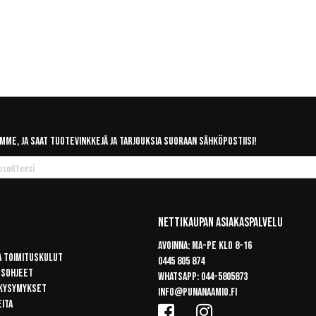
mme, ja saat tuotevinkkejä ja tarjouksia suoraan sähköpostiisi!
Nettikaupan Asiakaspalvelu
Avoinna: Ma-pe klo 8-16
a toimituskulut
0445 805 874
usohjeet
Whatsapp:
044-5805873
 kysymykset
info@punanaamio.fi
eita