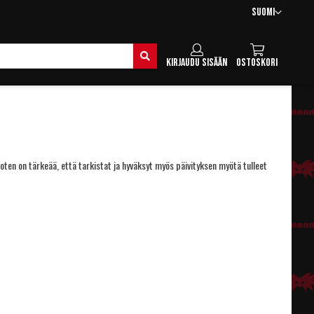
Kieli
Suomi
Hae
Kirjaudu sisään
Ostoskori
joten on tärkeää, että tarkistat ja hyväksyt myös päivityksen myötä tulleet