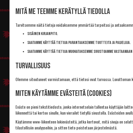
Mitä me teemme kerätyllä tiedolla
Tarvitsemme näitä tietoja voidaksemme ymmärtää tarpeitasi ja antaaksemme s
Sisäinen kirjanpito.
Saatamme käyttää tietoja parantaaksemme tuotteita ja palveluja.
Saatamme käyttää tietoja muokataksemme sivustoamme vastaamaan pa
Turvallisuus
Olemme sitoutuneet varmistamaan, että tietosi ovat turvassa. Luvattoman kä
Miten käytämme evästeitä (cookies)
Eväste on pieni tekstitiedosto, jonka internetselain tallentaa käyttäjän laitt
liikennettä tai kertoo sinulle, kun vierailet tietyllä sivustolla. Evästeiden a
Käytämme www-liikenteen lokievästeitä, jotka kertovat, mitä sivuja on selatt
tilastollisiin analyyseihin, ja sitten tieto poistetaan järjestelmästä.