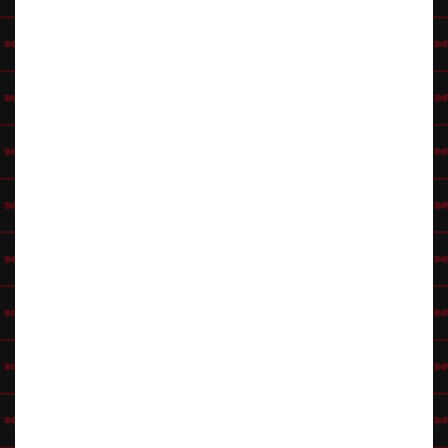
Miksi valita Punanaamio?
Koot kaikille:
Valikoimastamme löytyy asuja laajalla kokohaitarilla
(XS–Plus-koot), joten jokainen löytää varmasti istuvan ja
mukavan asun.
Nopea toimitus:
Juhlat tulossa jo viikonloppuna? Ei hätää,
toimitamme varastotuotteet verkkokaupastamme
supersankarillisen nopeasti.
Asiantunteva palvelu:
Voit myös piipahtaa myymälöissämme
inspiroitumassa ja sovittamassa asuja paikan päällä.
Selaa valikoimaa, anna mielikuvituksesi lentää ja tilaa aikuisten
naamiaisasu, joka tekee seuraavasta juhlastasi unohtumattoman!