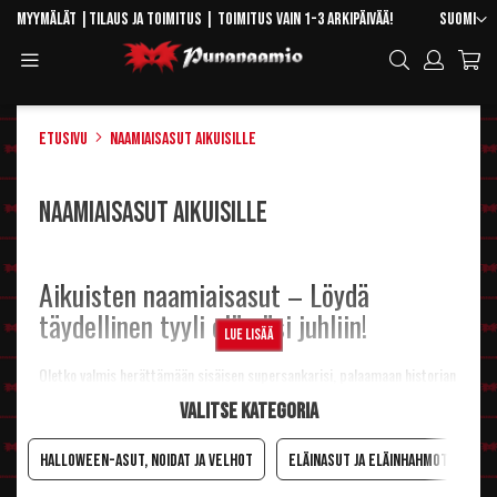
Skip
Kieli
Myymälät
|
Tilaus ja toimitus
| Toimitus vain 1-3 arkipäivää!
Suomi
to
Toggle
Hae
Content
Navigation
Etusivu
Naamiaisasut aikuisille
Naamiaisasut aikuisille
Aikuisten naamiaisasut – Löydä
täydellinen tyyli elämäsi juhliin!
Lue lisää
Oletko valmis herättämään sisäisen supersankarisi, palaamaan historian
havinaan tai astumaan suoraan suosikkielokuvasi kohtaukseen?
Valitse kategoria
Punanaamion laajasta aikuisten naamiaisasujen valikoimasta
löydät
kaiken tarvittavan onnistuneeseen teemajuhlaan, penkkareihin,
Halloween-asut, noidat ja velhot
Eläinasut ja eläinhahmot
S
halloweeniksi tai vappuhulinoihin.
Me uskomme, että pukeutumisen ei kuulu olla ryppyotsaista. Siksi