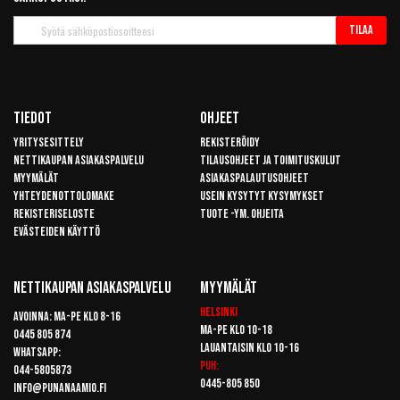
Tilaa
Tilaa
uutiskirje
Tiedot
Ohjeet
Yritysesittely
Rekisteröidy
Nettikaupan asiakaspalvelu
Tilausohjeet ja toimituskulut
Myymälät
Asiakaspalautusohjeet
Yhteydenottolomake
Usein kysytyt kysymykset
Rekisteriseloste
Tuote -ym. ohjeita
Evästeiden käyttö
Nettikaupan Asiakaspalvelu
Myymälät
Helsinki
Avoinna: Ma-pe klo 8-16
Ma-pe klo 10-18
0445 805 874
Lauantaisin klo 10-16
Whatsapp:
Puh:
044-5805873
0445-805 850
info@punanaamio.fi