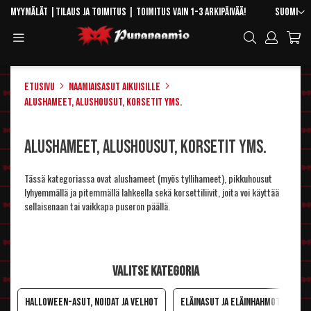
Skip
Kieli
Myymälät
|
Tilaus ja toimitus
| Toimitus vain 1-3 arkipäivää!
Suomi
to
Toggle
Hae
Content
Navigation
Etusivu
Naamiaisasut aikuisille
Alushameet, alushousut, korsetit yms.
Alushameet, alushousut, korsetit yms.
Tässä kategoriassa ovat alushameet (myös tyllihameet), pikkuhousut
lyhyemmällä ja pitemmällä lahkeella sekä korsettiliivit, joita voi käyttää
sellaisenaan tai vaikkapa puseron päällä.
Valitse kategoria
Halloween-asut, noidat ja velhot
Eläinasut ja eläinhahmot
S