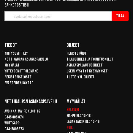
sähköpostiisi!
Tilaa
Tilaa
uutiskirje
Tiedot
Ohjeet
Yritysesittely
Rekisteröidy
Nettikaupan asiakaspalvelu
Tilausohjeet ja toimituskulut
Myymälät
Asiakaspalautusohjeet
Yhteydenottolomake
Usein kysytyt kysymykset
Rekisteriseloste
Tuote -ym. ohjeita
Evästeiden käyttö
Nettikaupan Asiakaspalvelu
Myymälät
Helsinki
Avoinna: Ma-pe klo 8-16
Ma-pe klo 10-18
0445 805 874
Lauantaisin klo 10-16
Whatsapp:
Puh:
044-5805873