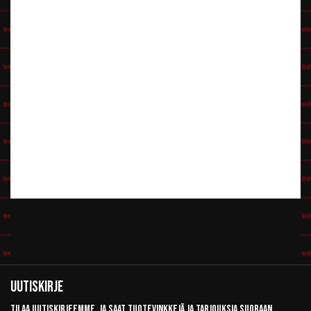
Uutiskirje
Tilaa uutiskirjeemme, ja saat tuotevinkkejä ja tarjouksia suoraan