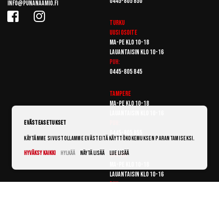
0445-805 850
info@punanaamio.fi
Turku
Uusi osoite
Ma-pe klo 10-18
Lauantaisin klo 10-16
Puh:
0445-805 845
Tampere
Ma-pe klo 10-18
Lauantaisin klo 10-16
Puh:
Evästeasetukset
0445-805 855
Käytämme sivustollamme evästeitä käyttökokemuksen parantamiseksi.
Hyväksy kaikki
Hylkää
Näytä lisää
Lue lisää
Vantaa
Ma-pe klo 10-18
Lauantaisin klo 10-16
Puh:
0445-805 865
© Punanaamio 2025