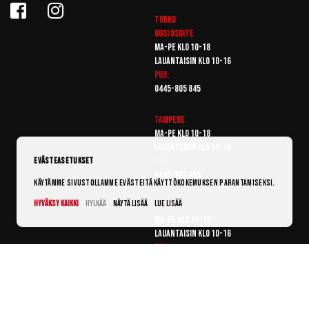
Turku
Uusi osoite
Ma-pe klo 10-18
Lauantaisin klo 10-16
Puh:
0445-805 845
Tampere
Ma-pe klo 10-18
Lauantaisin klo 10-16
Puh:
Evästeasetukset
0445-805 855
Käytämme sivustollamme evästeitä käyttökokemuksen parantamiseksi.
Hyväksy kaikki
Hylkää
Näytä lisää
Lue lisää
Vantaa
Ma-pe klo 10-18
Lauantaisin klo 10-16
Puh:
0445-805 865
© Punanaamio 2025