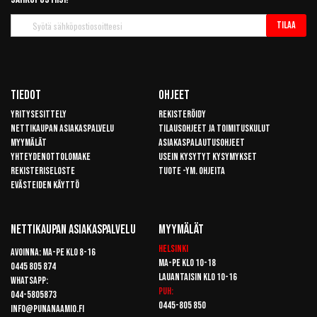
Tilaa
Tilaa
uutiskirje
Tiedot
Ohjeet
Yritysesittely
Rekisteröidy
Nettikaupan asiakaspalvelu
Tilausohjeet ja toimituskulut
Myymälät
Asiakaspalautusohjeet
Yhteydenottolomake
Usein kysytyt kysymykset
Rekisteriseloste
Tuote -ym. ohjeita
Evästeiden käyttö
Nettikaupan Asiakaspalvelu
Myymälät
Helsinki
Avoinna: Ma-pe klo 8-16
Ma-pe klo 10-18
0445 805 874
Lauantaisin klo 10-16
Whatsapp:
Puh:
044-5805873
0445-805 850
info@punanaamio.fi