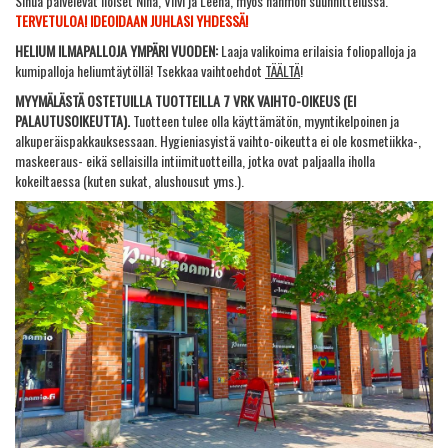
Sinua palvelevat iloiset Nina, Viivi ja Leena, myös hahmon suunnittelussa.
TERVETULOA! IDEOIDAAN JUHLASI YHDESSÄ!
HELIUM ILMAPALLOJA YMPÄRI VUODEN:
Laaja valikoima erilaisia foliopalloja ja
kumipalloja heliumtäytöllä! Tsekkaa vaihtoehdot
TÄÄLTÄ
!
MYYMÄLÄSTÄ OSTETUILLA TUOTTEILLA 7 VRK VAIHTO-OIKEUS (EI
PALAUTUSOIKEUTTA).
Tuotteen tulee olla käyttämätön, myyntikelpoinen ja
alkuperäispakkauksessaan. Hygieniasyistä vaihto-oikeutta ei ole kosmetiikka-,
maskeeraus- eikä sellaisilla intiimituotteilla, jotka ovat paljaalla iholla
kokeiltaessa (kuten sukat, alushousut yms.).