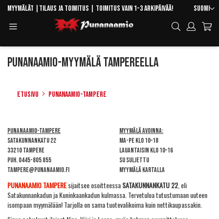
Skip
Kieli
Myymälät
|
Tilaus ja toimitus
| Toimitus vain 1-3 arkipäivää!
Suomi
to
Toggle
Hae
Content
Navigation
Punanaamio-myymälä Tampereella
Etusivu
Punanaamio-Tampere
Punanaamio-Tampere
Myymälä avoinna:
Satakunnankatu 22
Ma-pe klo 10–18
33210 Tampere
Lauantaisin klo 10–16
Puh.
0445-805 855
Su suljettu
tampere@punanaamio.fi
Myymälä kartalla
PUNANAAMIO TAMPERE
sijaitsee osoitteessa
SATAKUNNANKATU 22
, eli
Satakunnankadun ja Kuninkaankadun kulmassa. Tervetuloa tutustumaan uuteen
isompaan myymälään! Tarjolla on sama tuotevalikoima kuin nettikaupassakin.