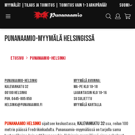
Skip
Kieli
Myymälät
|
Tilaus ja toimitus
| Toimitus vain 1-3 arkipäivää!
Suomi
to
Toggle
Hae
Content
Navigation
Punanaamio-myymälä Helsingissä
Etusivu
Punanaamio-Helsinki
Punanaamio-Helsinki
Myymälä avoinna:
Kalevankatu 32
Ma-pe klo 10–18
00100 Helsinki
Lauantaisin klo 10–16
Puh.
0445-805 850
Su suljettu
helsinki@punanaamio.fi
Myymälä kartalla
PUNANAAMIO HELSINKI
sijaitsee keskustassa,
KALEVANKATU 32
:ssa, reilun 100
metrin päässä Fredrikinkadulta. Punanaamio-myymälässä on tarjolla sama