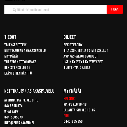
Tilaa
Tilaa
uutiskirje
Tiedot
Ohjeet
Yritysesittely
Rekisteröidy
Nettikaupan asiakaspalvelu
Tilausohjeet ja toimituskulut
Myymälät
Asiakaspalautusohjeet
Yhteydenottolomake
Usein kysytyt kysymykset
Rekisteriseloste
Tuote -ym. ohjeita
Evästeiden käyttö
Nettikaupan Asiakaspalvelu
Myymälät
Helsinki
Avoinna: Ma-pe klo 8-16
Ma-pe klo 10-18
0445 805 874
Lauantaisin klo 10-16
Whatsapp:
Puh:
044-5805873
0445-805 850
info@punanaamio.fi