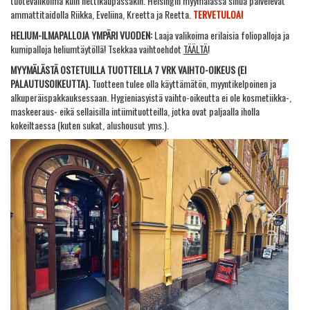
tuotevalikoima kuin nettikaupassakin. Helsingin myymälässä sinua palvelevat
ammattitaidolla Riikka, Eveliina, Kreetta ja Reetta.
TERVETULOA!
HELIUM-ILMAPALLOJA YMPÄRI VUODEN:
Laaja valikoima erilaisia foliopalloja ja
kumipalloja heliumtäytöllä! Tsekkaa vaihtoehdot
TÄÄLTÄ
!
MYYMÄLÄSTÄ OSTETUILLA TUOTTEILLA 7 VRK VAIHTO-OIKEUS (EI
PALAUTUSOIKEUTTA).
Tuotteen tulee olla käyttämätön, myyntikelpoinen ja
alkuperäis­pakkauk­sessaan. Hygieniasyistä vaihto-oikeutta ei ole kosmetiikka-,
maskeeraus- eikä sellaisilla intiimituotteilla, jotka ovat paljaalla iholla
kokeiltaessa (kuten sukat, alushousut yms.).