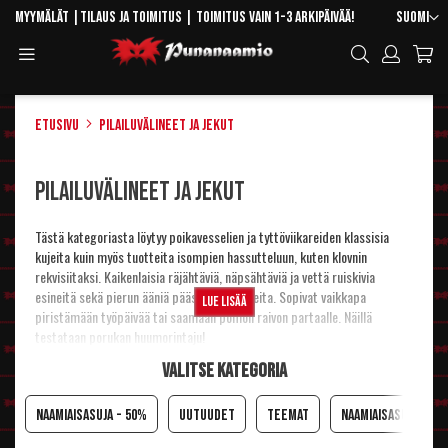
Skip
Kieli
Myymälät
|
Tilaus ja toimitus
| Toimitus vain 1-3 arkipäivää!
Suomi
to
Toggle
Hae
Content
Navigation
Etusivu
Pilailuvälineet ja jekut
Pilailuvälineet ja jekut
Tästä kategoriasta löytyy poikavesselien ja tyttöviikareiden klassisia
kujeita kuin myös tuotteita isompien hassutteluun, kuten klovnin
rekvisiitaksi. Kaikenlaisia räjähtäviä, näpsähtäviä ja vettä ruiskivia
esineitä sekä pierun ääniä päästäviä kapineita. Sopivat vaikkapa
Lue lisää
piristämään työpäivää tai saamaan pomon raivon partaalle. Näillä
testataan porukan huumorintaju!
Valitse kategoria
NAAMIAISASUJA - 50%
UUTUUDET
Teemat
Naamiaisasut aikui