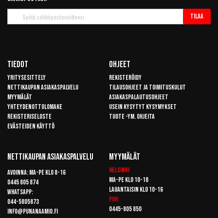
Tilaa
Tilaa
uutiskirje
Tiedot
Ohjeet
Yritysesittely
Rekisteröidy
Nettikaupan asiakaspalvelu
Tilausohjeet ja toimituskulut
Myymälät
Asiakaspalautusohjeet
Yhteydenottolomake
Usein kysytyt kysymykset
Rekisteriseloste
Tuote -ym. ohjeita
Evästeiden käyttö
Nettikaupan Asiakaspalvelu
Myymälät
Helsinki
Avoinna: Ma-pe klo 8-16
Ma-pe klo 10-18
0445 805 874
Lauantaisin klo 10-16
Whatsapp:
Puh:
044-5805873
0445-805 850
info@punanaamio.fi