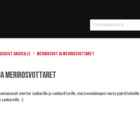
Hae
aisasut aikuisille
Merirosvot ja merirosvottaret
ja merirosvottaret
iaisasut merten sankarille ja sankarittarille, merirosvolaivojen ruoria pyöritteleville ja
 sankareille. :)