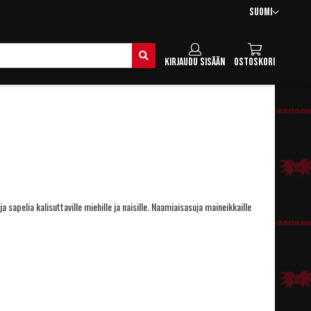
Kieli
Suomi
Hae
Kirjaudu sisään
Ostoskori
 sapelia kalisuttaville miehille ja naisille. Naamiaisasuja maineikkaille