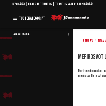
Skip
Myymälät
|
Tilaus ja toimitus
| Toimitus vain 1-3 arkipäivää!
to
Content
Toggle
Tuotekategoriat
Navigation
ALAKATEGORIAT
Etusivu
Naami
Rajaa
Merirosvot 
tuotteita
Merirosvoteemaiset naam
merirosvoille ja satujen