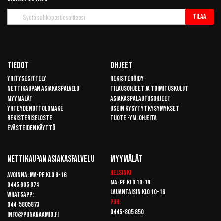
Tilaa
Tilaa
uutiskirje
Tiedot
Ohjeet
Yritysesittely
Rekisteröidy
Nettikaupan asiakaspalvelu
Tilausohjeet ja toimituskulut
Myymälät
Asiakaspalautusohjeet
Yhteydenottolomake
Usein kysytyt kysymykset
Rekisteriseloste
Tuote -ym. ohjeita
Evästeiden käyttö
Nettikaupan Asiakaspalvelu
Myymälät
Helsinki
Avoinna: Ma-pe klo 8-16
Ma-pe klo 10-18
0445 805 874
Lauantaisin klo 10-16
Whatsapp:
Puh:
044-5805873
0445-805 850
info@punanaamio.fi