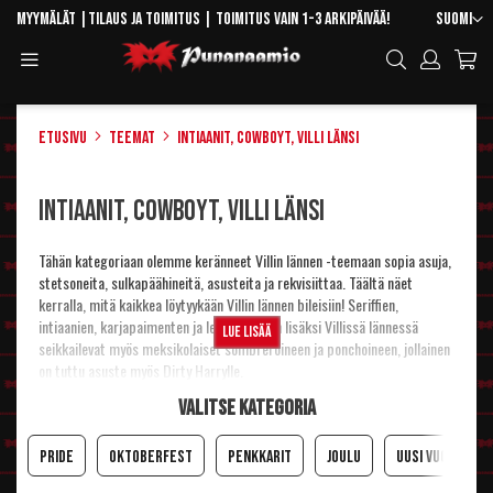
Skip
Kieli
Myymälät
|
Tilaus ja toimitus
| Toimitus vain 1-3 arkipäivää!
Suomi
to
Toggle
Hae
Content
Navigation
Etusivu
Teemat
Intiaanit, cowboyt, Villi länsi
Intiaanit, cowboyt, Villi länsi
Tähän kategoriaan olemme keränneet Villin lännen -teemaan sopia asuja,
stetsoneita, sulkapäähineitä, asusteita ja rekvisiittaa. Täältä näet
kerralla, mitä kaikkea löytyykään Villin lännen bileisiin! Seriffien,
intiaanien, karjapaimenten ja lehmityttöjen lisäksi Villissä lännessä
Lue lisää
seikkailevat myös meksikolaiset sombreroineen ja ponchoineen, jollainen
on tuttu asuste myös Dirty Harrylle.
Lisää vaihtoehtoja löydät toki selailemalla nettisivujamme. :)
Valitse kategoria
Pride
Oktoberfest
Penkkarit
Joulu
Uusi Vuosi