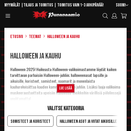
Skip
Kieli
Myymälät
|
Tilaus ja toimitus
| Toimitus vain 1-3 arkipäivää!
Suomi
to
Toggle
Hae
Content
Navigation
Etusivu
Teemat
Halloween ja kauhu
Halloween ja kauhu
Halloween 2025! Huikeasta Halloween-valikoimastamme löydät kaiken
tarvittavan parhaisiin Halloween-juhliin; halloweenasut lapsille ja
aikuisille, koristeet, somisteet, naamarit ja monenlaista
kauhurekvisiittaa kauden kammottavimpiin juhliin. Lisäksi laaja valikoima
Lue lisää
maskeeraustuotteita upeisiin Halloween-meikkeihin värillisiä piilolinssejä
unohtamatta!
Halloweenin historia
Valitse kategoria
Halloween on lyhenne sanoista "All Hallows' Eve" eli pyhäinpäivän aatto.
Juhla pohjautuu kelttiläisten uuden vuoden juhlaan, jonka irlantilaiset
Somisteet ja koristeet
Halloween asut ja viitat aikuisille
Ha
veivät mukanaan muuttaessaan Amerikkaan. Siellä kaikkien pyhien illasta
tulikin iso karnevaali. Teemaan kuuluvat noidiksi ja kummituksiksi