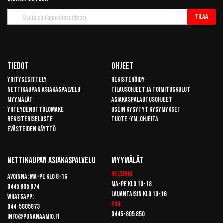
Tilaa
Tilaa
uutiskirje
Tiedot
Ohjeet
Yritysesittely
Rekisteröidy
Nettikaupan asiakaspalvelu
Tilausohjeet ja toimituskulut
Myymälät
Asiakaspalautusohjeet
Yhteydenottolomake
Usein kysytyt kysymykset
Rekisteriseloste
Tuote -ym. ohjeita
Evästeiden käyttö
Nettikaupan Asiakaspalvelu
Myymälät
Helsinki
Avoinna: Ma-pe klo 8-16
Ma-pe klo 10-18
0445 805 874
Lauantaisin klo 10-16
Whatsapp:
Puh:
044-5805873
0445-805 850
info@punanaamio.fi