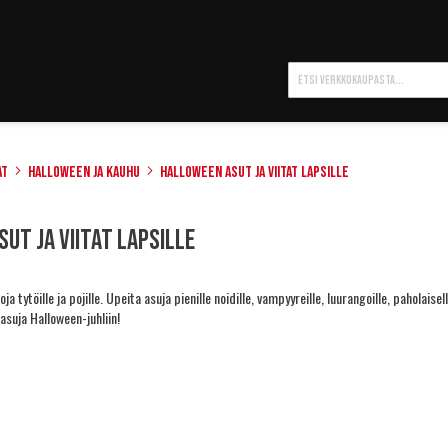
Hae
at
Halloween ja kauhu
Halloween asut ja viitat lapsille
ut ja viitat lapsille
oja tytöille ja pojille. Upeita asuja pienille noidille, vampyyreille, luurangoille, paholais
asuja Halloween-juhliin!