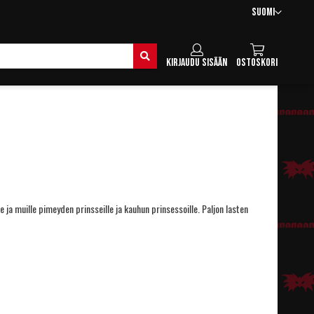
Kieli
Suomi
Hae
Kirjaudu sisään
Ostoskori
elle ja muille pimeyden prinsseille ja kauhun prinsessoille. Paljon lasten