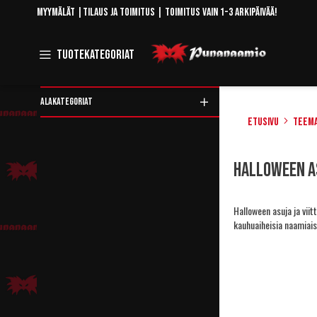
Skip
Myymälät
|
Tilaus ja toimitus
| Toimitus vain 1-3 arkipäivää!
to
Content
Toggle
Tuotekategoriat
Navigation
ALAKATEGORIAT
Etusivu
Teem
Rajaa
Halloween as
tuotteita
Halloween asuja ja viitt
kauhuaiheisia naamiais