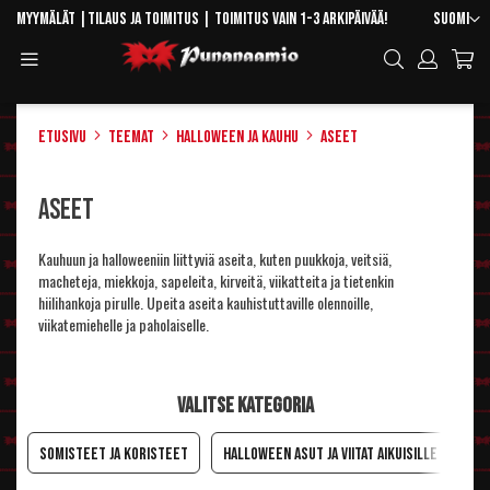
Skip
Kieli
Myymälät
|
Tilaus ja toimitus
| Toimitus vain 1-3 arkipäivää!
Suomi
to
Toggle
Hae
Content
Navigation
Etusivu
Teemat
Halloween ja kauhu
Aseet
Aseet
Kauhuun ja halloweeniin liittyviä aseita, kuten puukkoja, veitsiä,
macheteja, miekkoja, sapeleita, kirveitä, viikatteita ja tietenkin
hiilihankoja pirulle. Upeita aseita kauhistuttaville olennoille,
viikatemiehelle ja paholaiselle.
Valitse kategoria
Somisteet ja koristeet
Halloween asut ja viitat aikuisille
Ha