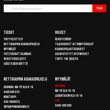
Tilaa
Tilaa
uutiskirje
Tiedot
Ohjeet
Yritysesittely
Rekisteröidy
Nettikaupan asiakaspalvelu
Tilausohjeet ja toimituskulut
Myymälät
Asiakaspalautusohjeet
Yhteydenottolomake
Usein kysytyt kysymykset
Rekisteriseloste
Tuote -ym. ohjeita
Evästeiden käyttö
Nettikaupan Asiakaspalvelu
Myymälät
Helsinki
Avoinna: Ma-pe klo 8-16
Ma-pe klo 10-18
0445 805 874
Lauantaisin klo 10-16
Whatsapp:
Puh:
044-5805873
0445-805 850
info@punanaamio.fi