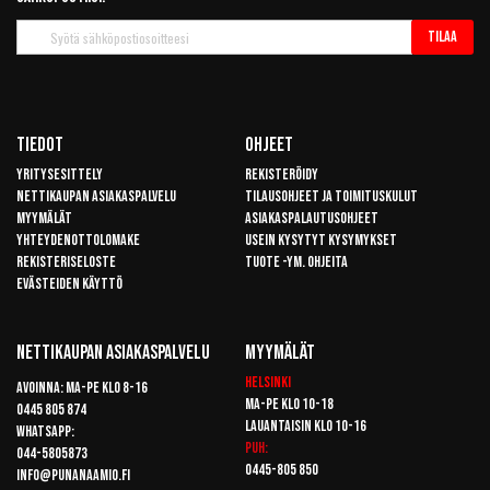
Tilaa
Tilaa
uutiskirje
Tiedot
Ohjeet
Yritysesittely
Rekisteröidy
Nettikaupan asiakaspalvelu
Tilausohjeet ja toimituskulut
Myymälät
Asiakaspalautusohjeet
Yhteydenottolomake
Usein kysytyt kysymykset
Rekisteriseloste
Tuote -ym. ohjeita
Evästeiden käyttö
Nettikaupan Asiakaspalvelu
Myymälät
Helsinki
Avoinna: Ma-pe klo 8-16
Ma-pe klo 10-18
0445 805 874
Lauantaisin klo 10-16
Whatsapp:
Puh:
044-5805873
0445-805 850
info@punanaamio.fi