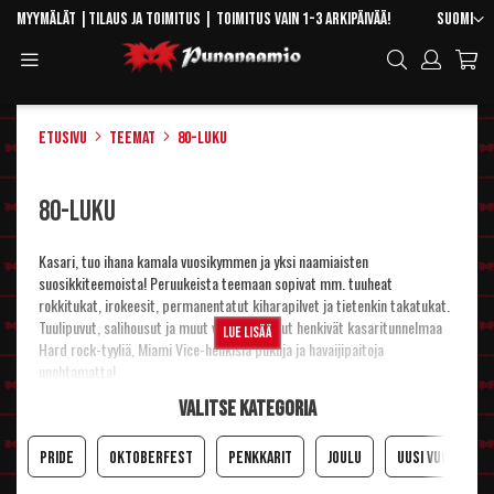
Skip
Kieli
Myymälät
|
Tilaus ja toimitus
| Toimitus vain 1-3 arkipäivää!
Suomi
to
Toggle
Hae
Content
Navigation
Etusivu
Teemat
80-luku
80-luku
Kasari, tuo ihana kamala vuosikymmen ja yksi naamiaisten
suosikkiteemoista! Peruukeista teemaan sopivat mm. tuuheat
rokkitukat, irokeesit, permanentatut kiharapilvet ja tietenkin takatukat.
Tuulipuvut, salihousut ja muut värikkäät asut henkivät kasaritunnelmaa
Lue lisää
Hard rock-tyyliä, Miami Vice-henkisiä pukuja ja havaijipaitoja
unohtamatta!
Tähän kategoriaan olemme keränneet 80-luvun tyyliin sopivia
Valitse kategoria
naamiaisasuja, peruukkeja, asusteita ja muuta rekvisiittaa muista
kategorioista helpottaaksemme niiden löytymistä. Lisää vaihtoehtoja ja
Pride
Oktoberfest
Penkkarit
Joulu
Uusi Vuosi
ideoita löydät toki selailemalla nettisivujamme. :)