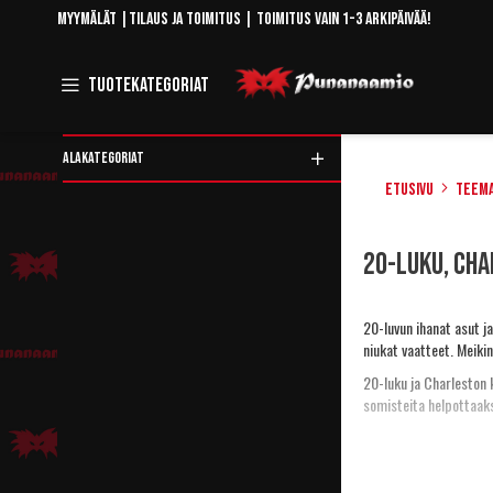
Skip
Myymälät
|
Tilaus ja toimitus
| Toimitus vain 1-3 arkipäivää!
to
Content
Toggle
Tuotekategoriat
Navigation
ALAKATEGORIAT
Etusivu
Teem
Rajaa
20-luku, Ch
tuotteita
20-luvun ihanat asut ja
niukat vaatteet. Meikin
20-luku ja Charleston 
somisteita helpottaaks