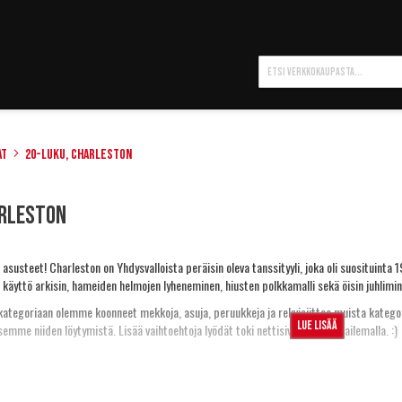
Hae
at
20-luku, Charleston
arleston
 asusteet! Charleston on Yhdysvalloista peräisin oleva tanssityyli, joka oli suosituinta 19
 käyttö arkisin, hameiden helmojen lyheneminen, hiusten polkkamalli sekä öisin juhliminen
kategoriaan olemme koonneet mekkoja, asuja, peruukkeja ja rekvisiittaa muista kategori
Lue lisää
emme niiden löytymistä. Lisää vaihtoehtoja lyödät toki nettisivujamme selailemalla. :)