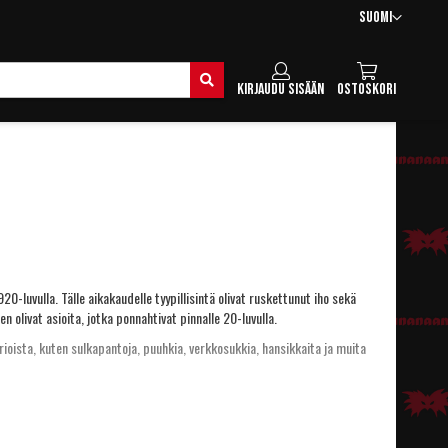
Kieli
Suomi
Hae
Kirjaudu sisään
Ostoskori
20-luvulla. Tälle aikakaudelle tyypillisintä olivat ruskettunut iho sekä
 olivat asioita, jotka ponnahtivat pinnalle 20-luvulla.
oista, kuten sulkapantoja, puuhkia, verkkosukkia, hansikkaita ja muita