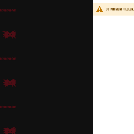
Jotain meni pielee