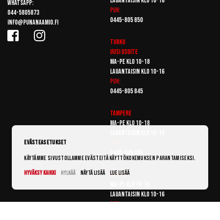
Lauantaisin klo 10-16
Whatsapp:
Puh:
044-5805873
0445-805 850
info@punanaamio.fi
Turku
Uusi osoite
Ma-pe klo 10-18
Lauantaisin klo 10-16
Puh:
0445-805 845
Tampere
Ma-pe klo 10-18
Lauantaisin klo 10-16
Puh:
Evästeasetukset
0445-805 855
Käytämme sivustollamme evästeitä käyttökokemuksen parantamiseksi.
Hyväksy kaikki
Hylkää
Näytä lisää
Lue lisää
Vantaa
Ma-pe klo 10-18
Lauantaisin klo 10-16
Puh:
0445-805 865