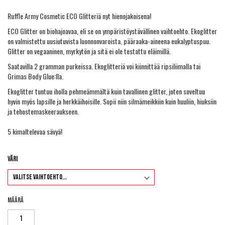
Ruffle Army Cosmetic ECO Glitteriä nyt hienojakoisena!
ECO Glitter on biohajoavaa, eli se on ympäristöystävällinen vaihtoehto. Ekoglitter
on valmistettu uusiutuvista luonnonvaroista, pääraaka-aineena eukalyptuspuu.
Glitter on vegaaninen, myrkytön ja sitä ei ole testattu eläimillä.
Saatavilla 2 gramman purkeissa. Ekoglitteriä voi kiinnittää
ripsiliimalla
tai
Grimas Body Glue
:lla.
Ekoglitter tuntuu iholla pehmeämmältä kuin tavallinen glitter, joten soveltuu
hyvin myös lapsille ja herkkäihoisille. Sopii niin silmämeikkiin kuin huuliin, hiuksiin
ja tehostemaskeeraukseen.
5 kimaltelevaa sävyä!
Väri
Määrä