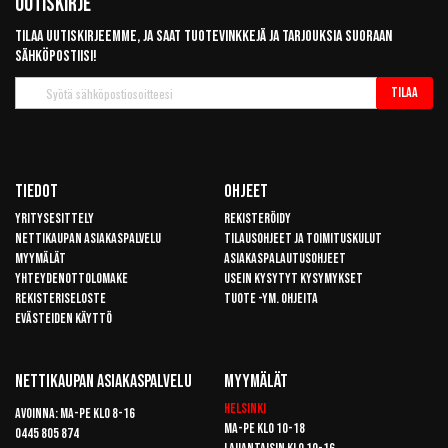
Uutiskirje
Tilaa uutiskirjeemme, ja saat tuotevinkkejä ja tarjouksia suoraan
sähköpostiisi!
Tilaa
Tilaa
uutiskirje
Tiedot
Ohjeet
Yritysesittely
Rekisteröidy
Nettikaupan asiakaspalvelu
Tilausohjeet ja toimituskulut
Myymälät
Asiakaspalautusohjeet
Yhteydenottolomake
Usein kysytyt kysymykset
Rekisteriseloste
Tuote -ym. ohjeita
Evästeiden käyttö
Nettikaupan Asiakaspalvelu
Myymälät
Helsinki
Avoinna: Ma-pe klo 8-16
Ma-pe klo 10-18
0445 805 874