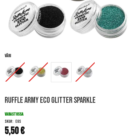
Väri
Skip
Ruffle Army Eco Glitter Sparkle
to
the
beginning
VARASTOSSA
of
SKU
EGS
the
5,50 €
images
gallery