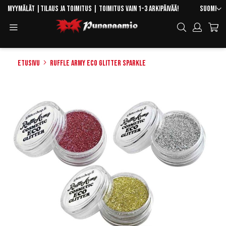
Skip
Kieli
Myymälät
|
Tilaus ja toimitus
| Toimitus vain 1-3 arkipäivää!
Suomi
to
Toggle
Hae
Content
Navigation
Etusivu
Ruffle Army Eco Glitter Sparkle
Skip
to
the
end
of
the
images
gallery