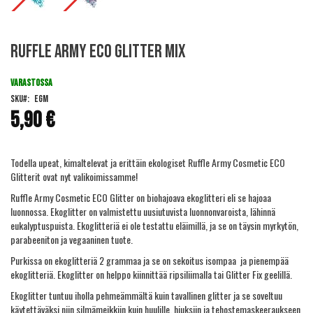
Skip
Ruffle Army Eco Glitter Mix
to
the
beginning
VARASTOSSA
of
SKU
EGM
the
5,90 €
images
gallery
Todella upeat, kimaltelevat ja erittäin ekologiset Ruffle Army Cosmetic ECO
Glitterit ovat nyt valikoimissamme!
Ruffle Army Cosmetic ECO Glitter on biohajoava ekoglitteri eli se hajoaa
luonnossa. Ekoglitter on valmistettu uusiutuvista luonnonvaroista, lähinnä
eukalyptuspuista. Ekoglitteriä ei ole testattu eläimillä, ja se on täysin myrkytön,
parabeeniton ja vegaaninen tuote.
Purkissa on ekoglitteriä 2 grammaa ja se on sekoitus isompaa ja pienempää
ekoglitteriä. Ekoglitter on helppo kiinnittää
ripsiliimalla
tai
Glitter Fix geelillä
.
Ekoglitter tuntuu iholla pehmeämmältä kuin tavallinen glitter ja se soveltuu
käytettäväksi niin silmämeikkiin kuin huulille, hiuksiin ja tehostemaskeeraukseen