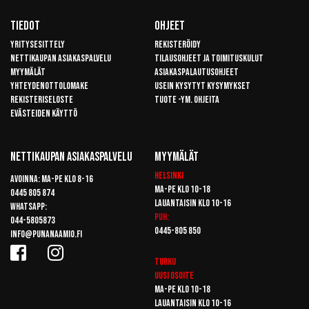
Tiedot
Ohjeet
Yritysesittely
Rekisteröidy
Nettikaupan asiakaspalvelu
Tilausohjeet ja toimituskulut
Myymälät
Asiakaspalautusohjeet
Yhteydenottolomake
Usein kysytyt kysymykset
Rekisteriseloste
Tuote -ym. ohjeita
Evästeiden käyttö
Nettikaupan Asiakaspalvelu
Myymälät
Helsinki
Avoinna: Ma-pe klo 8-16
Ma-pe klo 10-18
0445 805 874
Lauantaisin klo 10-16
Whatsapp:
Puh:
044-5805873
0445-805 850
info@punanaamio.fi
Turku
Uusi osoite
Ma-pe klo 10-18
Lauantaisin klo 10-16