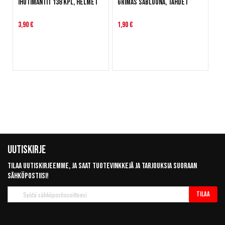
Ihotimantit 138 kpl, helmet
Grimas Sabluuna, Tähdet
3,90 €
1,90 €
Uutiskirje
Tilaa uutiskirjeemme, ja saat tuotevinkkejä ja tarjouksia suoraan
sähköpostiisi!
Tilaa
Tilaa
uutiskirje