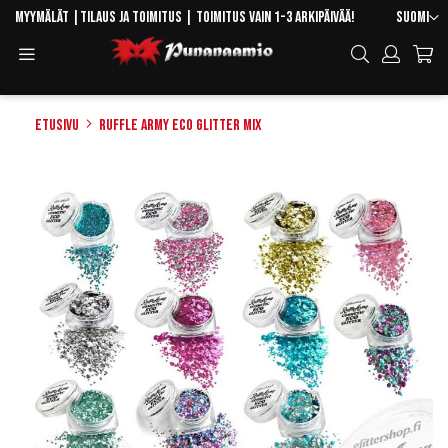
Skip
Kieli
Myymälät
|
Tilaus ja toimitus
| Toimitus vain 1-3 arkipäivää!
Suomi
to
Toggle
Hae
Content
Navigation
Etusivu
Ruffle Army Eco Glitter Mix
Skip
to
the
end
of
the
images
gallery