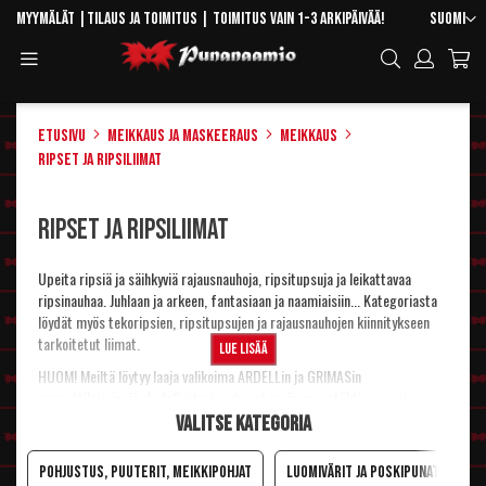
Skip
Kieli
Myymälät
|
Tilaus ja toimitus
| Toimitus vain 1-3 arkipäivää!
Suomi
to
Toggle
Hae
Content
Navigation
Etusivu
Meikkaus ja maskeeraus
Meikkaus
Ripset ja ripsiliimat
Ripset ja ripsiliimat
Upeita ripsiä ja säihkyviä rajausnauhoja, ripsitupsuja ja leikattavaa
ripsinauhaa. Juhlaan ja arkeen, fantasiaan ja naamiaisiin... Kategoriasta
löydät myös tekoripsien, ripsitupsujen ja rajausnauhojen kiinnitykseen
tarkoitetut liimat.
Lue lisää
HUOM! Meiltä löytyy laaja valikoima ARDELLin ja GRIMASin
ammattilaisripsiä. Ardell-irtoripset ovat myös megatähtien suosiossa.
Valitse kategoria
Katso irtoripsien
kiinnitysohjeet
.
Pohjustus, puuterit, meikkipohjat
Luomivärit ja poskipunat
H