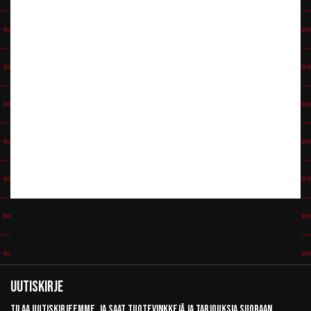
Uutiskirje
Tilaa uutiskirjeemme, ja saat tuotevinkkejä ja tarjouksia suoraan