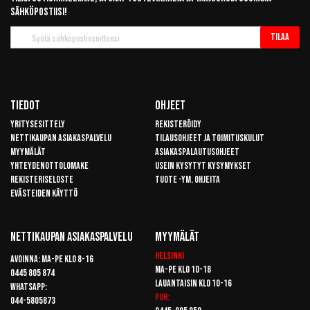
sähköpostiisi!
Tilaa
Tilaa
uutiskirje
Tiedot
Ohjeet
Yritysesittely
Rekisteröidy
Nettikaupan asiakaspalvelu
Tilausohjeet ja toimituskulut
Myymälät
Asiakaspalautusohjeet
Yhteydenottolomake
Usein kysytyt kysymykset
Rekisteriseloste
Tuote -ym. ohjeita
Evästeiden käyttö
Nettikaupan Asiakaspalvelu
Myymälät
Helsinki
Avoinna: Ma-pe klo 8-16
Ma-pe klo 10-18
0445 805 874
Lauantaisin klo 10-16
Whatsapp:
Puh:
044-5805873