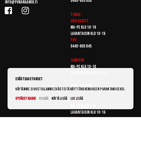
0445-805 850
info@punanaamio.fi
Turku
Uusi osoite
Ma-pe klo 10-18
Lauantaisin klo 10-16
Puh:
0445-805 845
Tampere
Ma-pe klo 10-18
Lauantaisin klo 10-16
Puh:
Evästeasetukset
0445-805 855
Käytämme sivustollamme evästeitä käyttökokemuksen parantamiseksi.
Hyväksy kaikki
Hylkää
Näytä lisää
Lue lisää
Vantaa
Ma-pe klo 10-18
Lauantaisin klo 10-16
Puh:
0445-805 865
© Punanaamio 2025