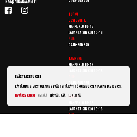
0445-805 850
info@punanaamio.fi
Turku
Uusi osoite
Ma-pe klo 10-18
Lauantaisin klo 10-16
Puh:
0445-805 845
Tampere
Ma-pe klo 10-18
Lauantaisin klo 10-16
Puh:
Evästeasetukset
0445-805 855
Käytämme sivustollamme evästeitä käyttökokemuksen parantamiseksi.
Hyväksy kaikki
Hylkää
Näytä lisää
Lue lisää
Vantaa
Ma-pe klo 10-18
Lauantaisin klo 10-16
Puh:
0445-805 865
© Punanaamio 2025