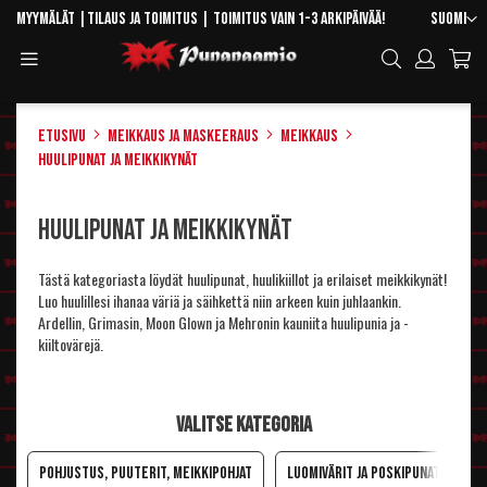
Skip
Kieli
Myymälät
|
Tilaus ja toimitus
| Toimitus vain 1-3 arkipäivää!
Suomi
to
Toggle
Hae
Content
Navigation
Etusivu
Meikkaus ja maskeeraus
Meikkaus
Huulipunat ja meikkikynät
Huulipunat ja meikkikynät
Tästä kategoriasta löydät huulipunat, huulikiillot ja erilaiset meikkikynät!
Luo huulillesi ihanaa väriä ja säihkettä niin arkeen kuin juhlaankin.
Ardellin, Grimasin, Moon Glown ja Mehronin kauniita huulipunia ja -
kiiltovärejä.
Valitse kategoria
Pohjustus, puuterit, meikkipohjat
Luomivärit ja poskipunat
H