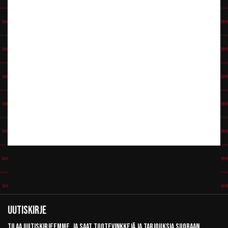
Uutiskirje
Tilaa uutiskirjeemme, ja saat tuotevinkkejä ja tarjouksia suoraan