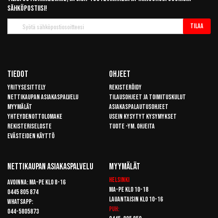
sähköpostiisi!
Tilaa
Tilaa
uutiskirje
Tiedot
Ohjeet
Yritysesittely
Rekisteröidy
Nettikaupan asiakaspalvelu
Tilausohjeet ja toimituskulut
Myymälät
Asiakaspalautusohjeet
Yhteydenottolomake
Usein kysytyt kysymykset
Rekisteriseloste
Tuote -ym. ohjeita
Evästeiden käyttö
Nettikaupan Asiakaspalvelu
Myymälät
Helsinki
Avoinna: Ma-pe klo 8-16
Ma-pe klo 10-18
0445 805 874
Lauantaisin klo 10-16
Whatsapp:
Puh:
044-5805873