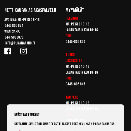
Nettikaupan Asiakaspalvelu
Myymälät
Helsinki
Avoinna: Ma-pe klo 8-16
Ma-pe klo 10-18
0445 805 874
Lauantaisin klo 10-16
Whatsapp:
Puh:
044-5805873
0445-805 850
info@punanaamio.fi
Turku
Uusi osoite
Ma-pe klo 10-18
Lauantaisin klo 10-16
Puh:
0445-805 845
Tampere
Ma-pe klo 10-18
Lauantaisin klo 10-16
Puh:
Evästeasetukset
0445-805 855
Käytämme sivustollamme evästeitä käyttökokemuksen parantamiseksi.