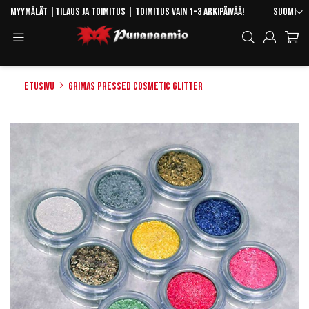
Skip
Kieli
Myymälät
|
Tilaus ja toimitus
| Toimitus vain 1-3 arkipäivää!
Suomi
to
Toggle
Hae
Content
Navigation
Etusivu
Grimas Pressed Cosmetic Glitter
Skip
to
the
end
of
the
images
gallery