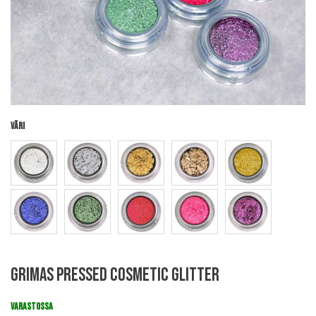
Väri
Skip
Grimas Pressed Cosmetic Glitter
to
the
beginning
VARASTOSSA
of