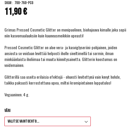
SKU
700-760-PCG
the
11,90 €
images
gallery
Grimas Pressed Cosmetic Glitter on monipuolinen, biohajoava kimalle joka sopii
niin kasvomaalauksiin kuin kauneusmeikkiin upeasti!
Pressed Cosmetic Glitter on aloe vera- ja kasviglyseriini-pohjainen, joiden
ansiosta se voidaan levittää helposti iholle siveltimellä tai sormin, ilman
minkäänlaista iholiimaa tai muuta kiinnitysainetta. Glitterin koostumus on
voidemainen.
Glitterillä saa useita erilaisia efektejä - ohuesti levitettynä vain kevyt hohde,
taikka paksusti kerrostettuna upea, miltei kromipintainen lopputulos!
Vegaaninen. 4 g.
Väri