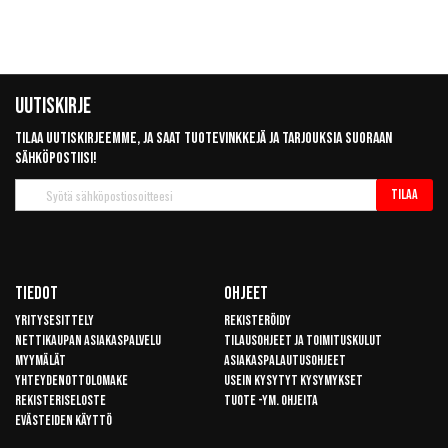
Uutiskirje
Tilaa uutiskirjeemme, ja saat tuotevinkkejä ja tarjouksia suoraan
sähköpostiisi!
Tilaa
Tilaa
uutiskirje
Tiedot
Ohjeet
Yritysesittely
Rekisteröidy
Nettikaupan asiakaspalvelu
Tilausohjeet ja toimituskulut
Myymälät
Asiakaspalautusohjeet
Yhteydenottolomake
Usein kysytyt kysymykset
Rekisteriseloste
Tuote -ym. ohjeita
Evästeiden käyttö