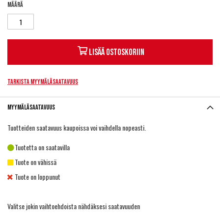
Määrä
Lisää ostoskoriin
Tarkista myymäläsaatavuus
Myymäläsaatavuus
Tuotteiden saatavuus kaupoissa voi vaihdella nopeasti.
Tuotetta on saatavilla
Tuote on vähissä
Tuote on loppunut
Valitse jokin vaihtoehdoista nähdäksesi saatavuuden