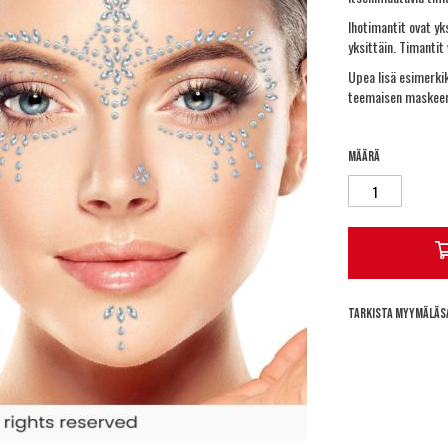
Ihotimantit ovat yk
yksittäin. Timantit 
Upea lisä esimerkik
teemaisen maskeera
Määrä
Tarkista myymäläs