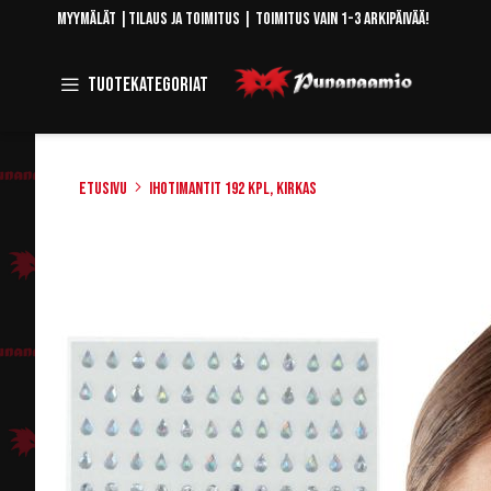
Skip
Myymälät
|
Tilaus ja toimitus
| Toimitus vain 1-3 arkipäivää!
to
Content
Toggle
Tuotekategoriat
Navigation
Etusivu
Ihotimantit 192 kpl, kirkas
Skip
to
the
end
of
the
images
gallery