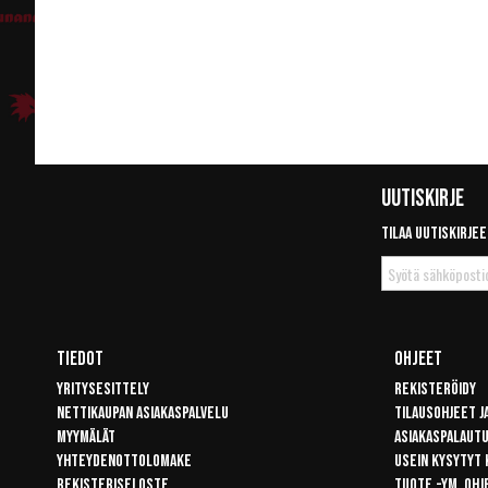
Uutiskirje
Tilaa uutiskirjee
Tilaa
uutiskirje
Tiedot
Ohjeet
Yritysesittely
Rekisteröidy
Nettikaupan asiakaspalvelu
Tilausohjeet j
Myymälät
Asiakaspalaut
Yhteydenottolomake
Usein kysytyt
Rekisteriseloste
Tuote -ym. ohj