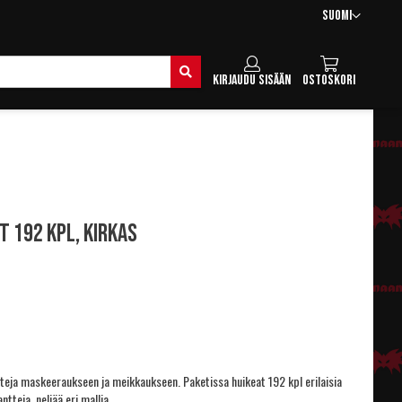
Kieli
Suomi
Hae
Kirjaudu sisään
Ostoskori
t 192 kpl, kirkas
tteja maskeeraukseen ja meikkaukseen. Paketissa huikeat 192 kpl erilaisia
ntteja, neljää eri mallia.