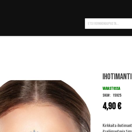
Hae
Ihotimanti
VARASTOSSA
SKU
15925
4,90 €
Kirkkaita ihotiman
itseliimautuvia tima