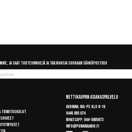
mme, ja saat tuotevinkkejä ja tarjouksia suoraan sähköpostiisi!
Nettikaupan Asiakaspalvelu
Avoinna: Ma-pe klo 8-16
a toimituskulut
0445 805 874
usohjeet
Whatsapp:
044-5805873
 kysymykset
info@punanaamio.fi
eita