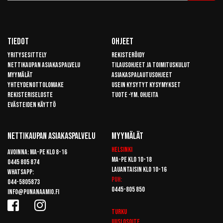
Tiedot
Ohjeet
Yritysesittely
Rekisteröidy
Nettikaupan asiakaspalvelu
Tilausohjeet ja toimituskulut
Myymälät
Asiakaspalautusohjeet
Yhteydenottolomake
Usein kysytyt kysymykset
Rekisteriseloste
Tuote -ym. ohjeita
Evästeiden käyttö
Nettikaupan Asiakaspalvelu
Myymälät
Helsinki
Avoinna: Ma-pe klo 8-16
Ma-pe klo 10-18
0445 805 874
Lauantaisin klo 10-16
Whatsapp:
Puh:
044-5805873
0445-805 850
info@punanaamio.fi
Turku
Uusi osoite