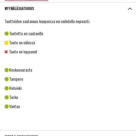
Myymäläsaatavuus
Tuotteiden saatavuus kaupoissa voi vaihdella nopeasti.
Tuotetta on saatavilla
Tuote on vähissä
Tuote on loppunut
Keskusvarasto
Tampere
Helsinki
Turku
Vantaa