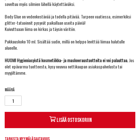
soveltuu myös silmien lähellä käytettäväksi.
Body Glue on vedenkestävää ja todella pitävää. Tarpeen vaatiessa, esimerkiksi
glitter-tatuoinnit pysyvät paikallaan useita päiviä!
Kuivuttuaan liima on kirkas ja täysin väritön.
Pakkauskoko 10 ml. Sisältää sudin, millä on helppo levittää liimaa halutulle
alueelle.
HUOM! Hygieniasyistä kosmetiikka- ja maskeeraustuotteita ei voi palauttaa.
Jos
olet epävarma tuotteesta, kysy neuvoa nettikaupan asiakaspalvelusta tai
myyjiltämme.
Määrä
Lisää ostoskoriin
Tarkista myymäläsaatavuus