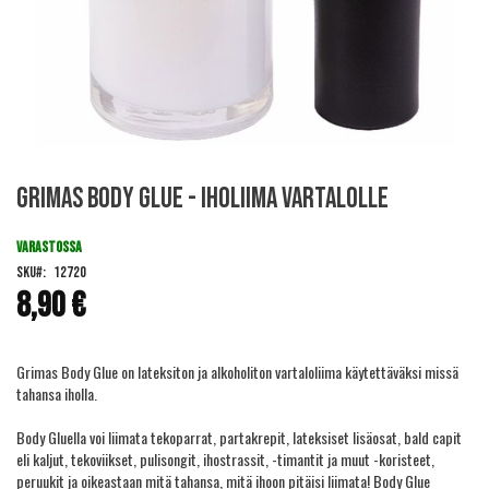
Skip
Grimas Body Glue - Iholiima vartalolle
to
the
beginning
VARASTOSSA
of
SKU
12720
the
8,90 €
images
gallery
Grimas Body Glue on lateksiton ja alkoholiton vartaloliima käytettäväksi missä
tahansa iholla.
Body Gluella voi liimata tekoparrat, partakrepit, lateksiset lisäosat, bald capit
eli kaljut, tekoviikset, pulisongit, ihostrassit, -timantit ja muut -koristeet,
peruukit ja oikeastaan mitä tahansa, mitä ihoon pitäisi liimata! Body Glue