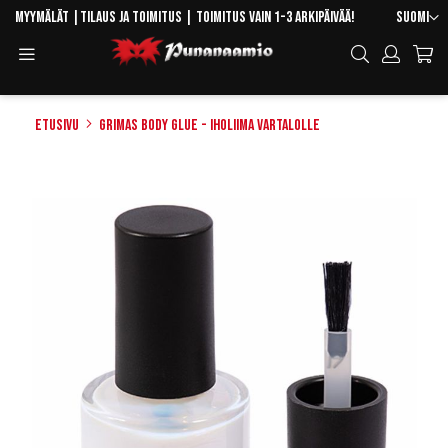
Skip
Kieli
Myymälät
|
Tilaus ja toimitus
| Toimitus vain 1-3 arkipäivää!
Suomi
to
Toggle
Hae
Content
Navigation
Etusivu
Grimas Body Glue - Iholiima vartalolle
Skip
to
the
end
of
the
images
gallery