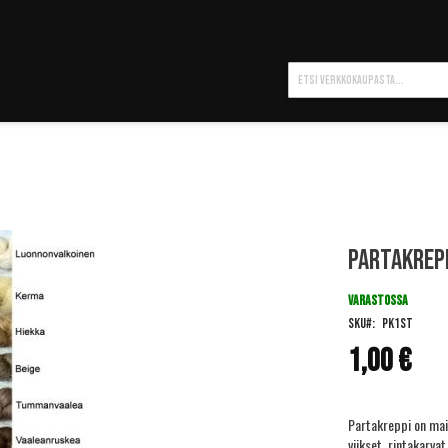
Hae
Partakrepp
VARASTOSSA
SKU
PK1ST
1,00 €
Partakreppi on main
viikset, rintakarvat