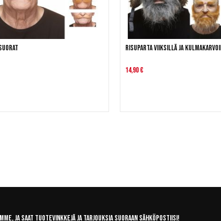
 suorat
Risuparta viiksillä ja kulmakarvoi
14,90 €
mme, ja saat tuotevinkkejä ja tarjouksia suoraan sähköpostiisi!