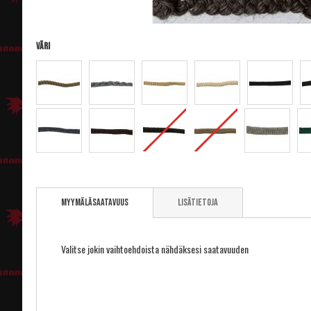
Väri
Skip
to
Myymäläsaatavuus
Lisätietoja
the
beginning
of
the
Valitse jokin vaihtoehdoista nähdäksesi saatavuuden
images
gallery