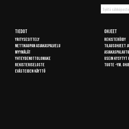
Tilaa
uutiskirje
Tiedot
Ohjeet
Yritysesittely
Rekisteröidy
Nettikaupan asiakaspalvelu
Tilausohjeet j
Myymälät
Asiakaspalaut
Yhteydenottolomake
Usein kysytyt
Rekisteriseloste
Tuote -ym. ohj
Evästeiden käyttö