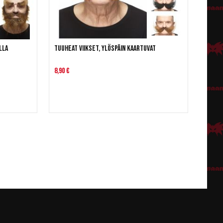
lla
Tuuheat viikset, ylöspäin kaartuvat
8,90 €