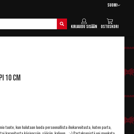
Kieli
Suomi
Hae
Kirjaudu sisään
Ostoskori
i 10 cm
io tuote, kun halutaan luoda persoonallista ihokarvoitusta, kuten parta,
 tai karvoitusta käsivarsiin, sääriin, kaljuun... ;-) Partakrepistä voi muokata