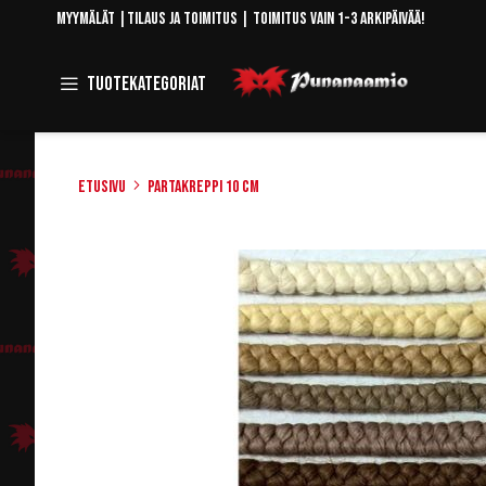
Skip
Myymälät
|
Tilaus ja toimitus
| Toimitus vain 1-3 arkipäivää!
to
Content
Toggle
Tuotekategoriat
Navigation
Etusivu
Partakreppi 10 cm
Skip
to
the
end
of
the
images
gallery