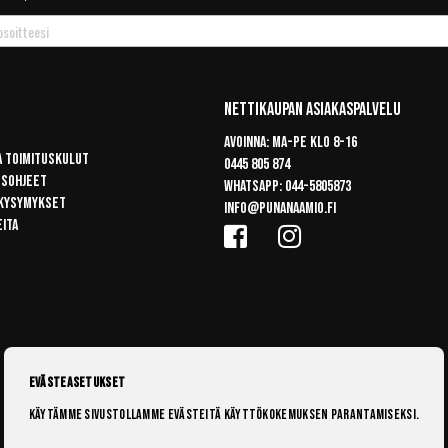
Nettikaupan Asiakaspalvelu
Avoinna: Ma-pe klo 8-16
a toimituskulut
0445 805 874
usohjeet
Whatsapp:
044-5805873
 kysymykset
info@punanaamio.fi
eita
Evästeasetukset
Käytämme sivustollamme evästeitä käyttökokemuksen parantamiseksi.