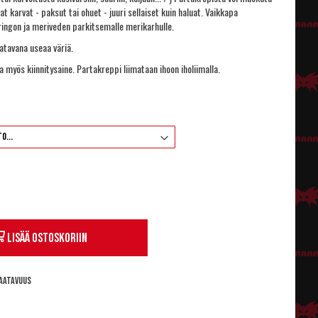
t karvat - paksut tai ohuet - juuri sellaiset kuin haluat. Vaikkapa
ringon ja meriveden parkitsemalle merikarhulle.
atavana useaa väriä.
ata myös
kiinnitysaine
. Partakreppi liimataan ihoon iholiimalla.
Lisää ostoskoriin
aatavuus