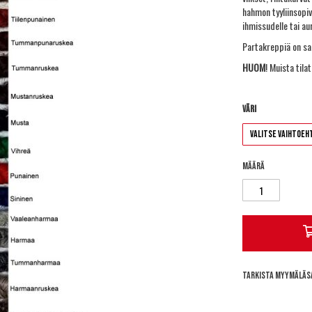
hahmon tyyliinsopiva
ihmissudelle tai au
Partakreppiä on sa
HUOM
! Muista til
Väri
Määrä
Tarkista myymäläs