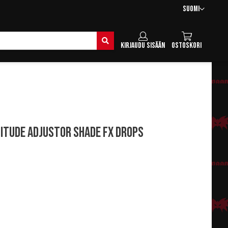
Kieli
Suomi
Hae
Kirjaudu sisään
Ostoskori
itude Adjustor Shade FX Drops