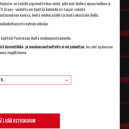
djustor on todella pigmenttirikas voide, jolla luot ihollesi upeaa hehkua ja
X Drops -voidetta voi käyttää kolmella eri tapaa: sekoita
stusvoiteen kanssa, levitä meikin päälle tai käytä yksistään iholla.
kullankeltaisesta kylmän viileään.
 käyttöä! Poistetaan iholta meikinpoistoaineella.
tä kosmetiikka- ja maskeeraustuotteita ei voi palauttaa.
Jos olet epävarma
euvoa myyjiltämme.
Lisää ostoskoriin