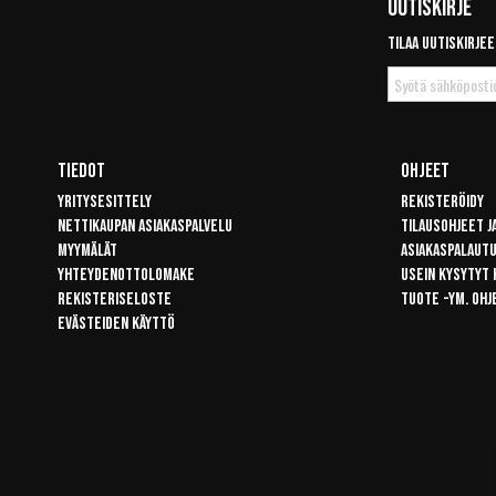
Uutiskirje
Tilaa uutiskirjee
Tilaa
uutiskirje
Tiedot
Ohjeet
Yritysesittely
Rekisteröidy
Nettikaupan asiakaspalvelu
Tilausohjeet j
Myymälät
Asiakaspalaut
Yhteydenottolomake
Usein kysytyt
Rekisteriseloste
Tuote -ym. ohj
Evästeiden käyttö