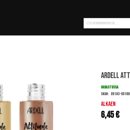
Hae
ARDELL Att
VARASTOSSA
SKU
05183-05188
Alkaen
6,45 €