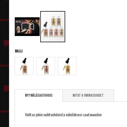
Malli
Skip
to
Myymäläsaatavuus
Mitat & ominaisuudet
the
beginning
of
the
Valitse jokin vaihtoehdoista nähdäksesi saatavuuden
images
gallery