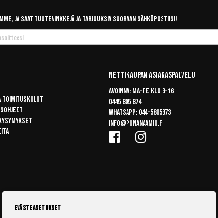
mme, ja saat tuotevinkkejä ja tarjouksia suoraan sähköpostiisi!
Nettikaupan Asiakaspalvelu
Avoinna: Ma-pe klo 8-16
a toimituskulut
0445 805 874
usohjeet
Whatsapp:
044-5805873
 kysymykset
info@punanaamio.fi
eita
Evästeasetukset