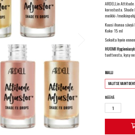
ARDELLin Attitude A
korostusta. Shade F
meikki-/meikinpohju
Kuusi ihanaa sävyä 
Koko: 15 ml
Sekoita hyvin ennen
HUOM! Hygieniasyis
tuotteesta, kysy n
Malli
Määrä