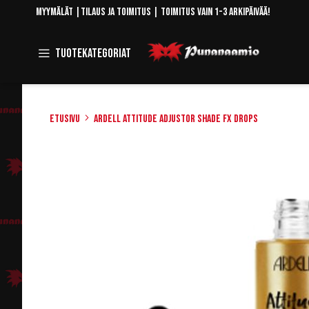
Skip
Myymälät
|
Tilaus ja toimitus
| Toimitus vain 1-3 arkipäivää!
to
Content
Toggle
Tuotekategoriat
Navigation
Etusivu
ARDELL Attitude Adjustor Shade FX Drops
Skip
to
the
end
of
the
images
gallery