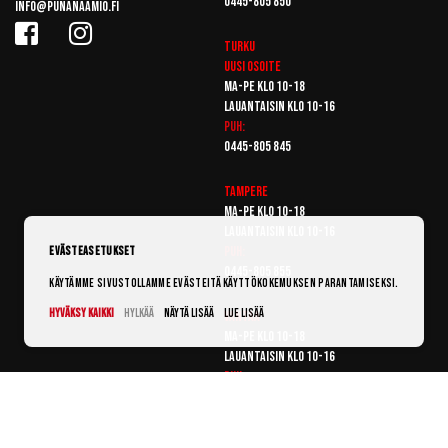
0445-805 850
info@punanaamio.fi
Turku
Uusi osoite
Ma-pe klo 10-18
Lauantaisin klo 10-16
Puh:
0445-805 845
Tampere
Ma-pe klo 10-18
Lauantaisin klo 10-16
Puh:
Evästeasetukset
0445-805 855
Käytämme sivustollamme evästeitä käyttökokemuksen parantamiseksi.
Hyväksy kaikki
Hylkää
Näytä lisää
Lue lisää
Vantaa
Ma-pe klo 10-18
Lauantaisin klo 10-16
Puh:
0445-805 865
© Punanaamio 2025