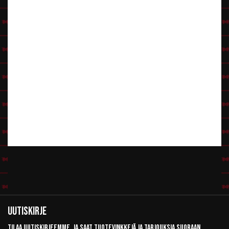
Uutiskirje
Tilaa uutiskirjeemme, ja saat tuotevinkkejä ja tarjouksia suoraan