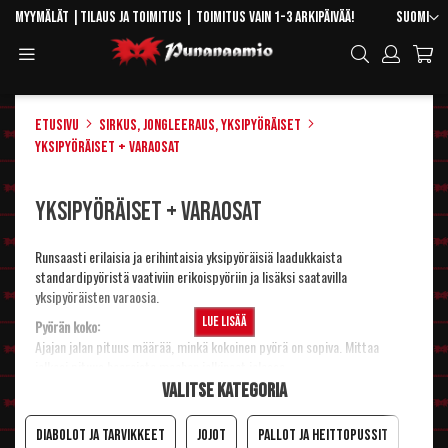
Skip
Kieli
Myymälät
|
Tilaus ja toimitus
| Toimitus vain 1-3 arkipäivää!
Suomi
to
Toggle
Hae
Content
Navigation
Etusivu
Sirkus, jongleeraus, yksipyöräiset
Yksipyöräiset + varaosat
Yksipyöräiset + varaosat
Runsaasti erilaisia ja erihintaisia yksipyöräisiä laadukkaista
standardipyöristä vaativiin erikoispyöriin ja lisäksi saatavilla
yksipyöräisten varaosia.
Lue lisää
Pyörän koko:
Ajajan jalan pituus määrää, minkä kokoinen pyörä on sopiva. Mittaa
jalkasi pituus haaroista maahan jalkineet jalassa.
Katso
Yksipyöräisten mittataulukko ja valintaopas
, jonka avulla voit valita
Valitse kategoria
itsellesi sopivimman pyörän.
HUOM! Kerran koottua yksipyöräistä ei voi
enää palauttaa!
Diabolot ja tarvikkeet
Jojot
Pallot ja heittopussit
Flow