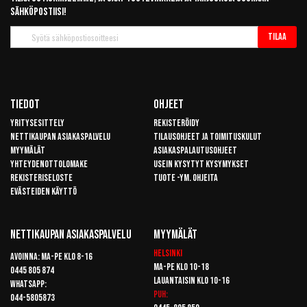
sähköpostiisi!
Tilaa
Tilaa
uutiskirje
Tiedot
Ohjeet
Yritysesittely
Rekisteröidy
Nettikaupan asiakaspalvelu
Tilausohjeet ja toimituskulut
Myymälät
Asiakaspalautusohjeet
Yhteydenottolomake
Usein kysytyt kysymykset
Rekisteriseloste
Tuote -ym. ohjeita
Evästeiden käyttö
Nettikaupan Asiakaspalvelu
Myymälät
Helsinki
Avoinna: Ma-pe klo 8-16
Ma-pe klo 10-18
0445 805 874
Lauantaisin klo 10-16
Whatsapp:
Puh:
044-5805873