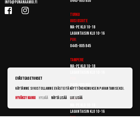
0445-805 850
info@punanaamio.fi
Turku
Uusi osoite
Ma-pe klo 10-18
Lauantaisin klo 10-16
Puh:
0445-805 845
Tampere
Ma-pe klo 10-18
Lauantaisin klo 10-16
Puh:
Evästeasetukset
0445-805 855
Käytämme sivustollamme evästeitä käyttökokemuksen parantamiseksi.
Hyväksy kaikki
Hylkää
Näytä lisää
Lue lisää
Vantaa
Ma-pe klo 10-18
Lauantaisin klo 10-16
Puh:
0445-805 865
© Punanaamio 2025