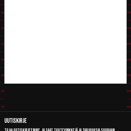
Uutiskirje
Tilaa uutiskirjeemme, ja saat tuotevinkkejä ja tarjouksia suoraan