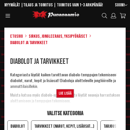
Skip
Kieli
Myymälät
|
Tilaus ja toimitus
| Toimitus vain 1-3 arkipäivää!
Suomi
to
Toggle
Hae
Content
Navigation
Etusivu
Sirkus, jongleeraus, yksipyöräiset
Diabolot ja tarvikkeet
Diabolot ja tarvikkeet
Kategoriasta löydät kaiken tarvittavan diabolo-temppujen tekemiseen:
diabolot, narut, kepit ja lisäosat! Diaboloja aloitteleville jonglööreille ja
ammattilaisillekin.
Lue lisää
Muista katsoa myös diabolo-oppikirja, joista löydät neuvoja harrastuksen
aloittamiseen ja temppujen tekemiseen.
Kaikkien myynnissä olevien diabolojen painot löytyvät
tältä sivulta
.
Valitse kategoria
Diabolot
Tarvikkeet (narut, kepit, lisäosat...)
Tarjouspaketit