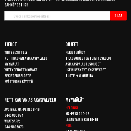
sähköpostiisi!
Tilaa
Tilaa
uutiskirje
Tiedot
Ohjeet
Yritysesittely
Rekisteröidy
Nettikaupan asiakaspalvelu
Tilausohjeet ja toimituskulut
Myymälät
Asiakaspalautusohjeet
Yhteydenottolomake
Usein kysytyt kysymykset
Rekisteriseloste
Tuote -ym. ohjeita
Evästeiden käyttö
Nettikaupan Asiakaspalvelu
Myymälät
Helsinki
Avoinna: Ma-pe klo 8-16
Ma-pe klo 10-18
0445 805 874
Lauantaisin klo 10-16
Whatsapp:
Puh:
044-5805873