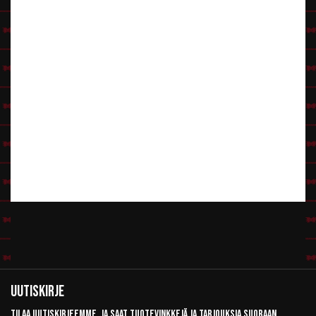
Uutiskirje
Tilaa uutiskirjeemme, ja saat tuotevinkkejä ja tarjouksia suoraan