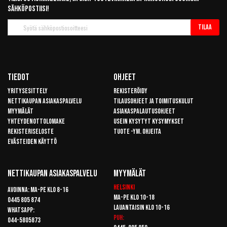
sähköpostiisi!
Tilaa
Tilaa
uutiskirje
Tiedot
Ohjeet
Yritysesittely
Rekisteröidy
Nettikaupan asiakaspalvelu
Tilausohjeet ja toimituskulut
Myymälät
Asiakaspalautusohjeet
Yhteydenottolomake
Usein kysytyt kysymykset
Rekisteriseloste
Tuote -ym. ohjeita
Evästeiden käyttö
Nettikaupan Asiakaspalvelu
Myymälät
Helsinki
Avoinna: Ma-pe klo 8-16
Ma-pe klo 10-18
0445 805 874
Lauantaisin klo 10-16
Whatsapp:
Puh:
044-5805873