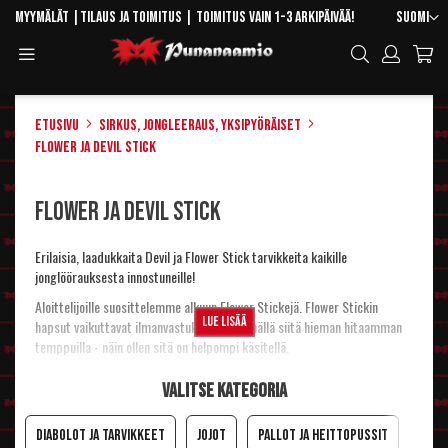
Skip
Kieli
Myymälät
|
Tilaus ja toimitus
| Toimitus vain 1-3 arkipäivää!
Suomi
to
Toggle
Hae
Content
Navigation
Etusivu
Sirkus, jongleeraus, yksipyöräiset
Flower ja Devil Stick
Flower ja Devil Stick
Erilaisia, laadukkaita Devil ja Flower Stick tarvikkeita kaikille
jonglöörauksesta innostuneille!
Aloittelijoille suosittelemme alkuun Flower Stickejä. Flower Stickin
Lue lisää
hapsut vaikuttavat ilmanvastukseen tekemällä siitä hieman hitaamman
temppuilla - näin ollen sitä on helpompi käsitellä.
Valitse kategoria
Diabolot ja tarvikkeet
Jojot
Pallot ja heittopussit
Flow