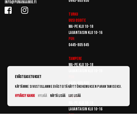
0445-805 850
info@punanaamio.fi
Turku
Uusi osoite
Ma-pe klo 10-18
Lauantaisin klo 10-16
Puh:
0445-805 845
Tampere
Ma-pe klo 10-18
Lauantaisin klo 10-16
Puh:
Evästeasetukset
0445-805 855
Käytämme sivustollamme evästeitä käyttökokemuksen parantamiseksi.
Hyväksy kaikki
Hylkää
Näytä lisää
Lue lisää
Vantaa
Ma-pe klo 10-18
Lauantaisin klo 10-16
Puh:
0445-805 865
© Punanaamio 2025