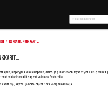
Hae
kit
Rokkarit, punkkarit...
kkarit...
ettäjälle, hippityyliin kukkaislapsille, disko- ja punkmenoon. Myös stylet Elvis-peruukit ja
ttavat rokkariperuukit sopivat vaikkapa festareille.
n käsittely-, käyttö- ja hoito-ohjeet sekä kampausvinkkejä
.