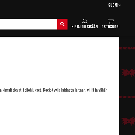
Kieli
Suomi
Hae
Kirjaudu sisään
Ostoskori
 kimaltelevat foliohiukset. Rock-tyyliä laidasta laitaan, villiä ja vähän