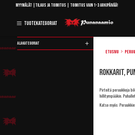
Skip
Myymälät
|
Tilaus ja toimitus
| Toimitus vain 1-3 arkipäivää!
to
Content
Toggle
Tuotekategoriat
Navigation
ALAKATEGORIAT
Etusivu
Peruu
Rajaa
Rokkarit, pun
tuotteita
Pirteitä peruukkeja bil
hillitympääkin. Puhalle
Katso myös:
Peruukkie