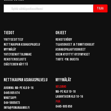
Tilaa
Tilaa
uutiskirje
Tiedot
Ohjeet
Yritysesittely
Rekisteröidy
Nettikaupan asiakaspalvelu
Tilausohjeet ja toimituskulut
Myymälät
Asiakaspalautusohjeet
Yhteydenottolomake
Usein kysytyt kysymykset
Rekisteriseloste
Tuote -ym. ohjeita
Evästeiden käyttö
Nettikaupan Asiakaspalvelu
Myymälät
Helsinki
Avoinna: Ma-pe klo 8-16
Ma-pe klo 10-18
0445 805 874
Lauantaisin klo 10-16
Whatsapp:
Puh:
044-5805873
0445-805 850
info@punanaamio.fi