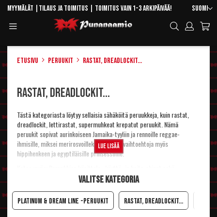
Skip
Kieli
Myymälät
|
Tilaus ja toimitus
| Toimitus vain 1-3 arkipäivää!
Suomi
to
Toggle
Hae
Content
Navigation
Etusivu
Peruukit
Rastat, dreadlockit...
Rastat, dreadlockit...
Tästä kategoriasta löytyy sellaisia sähäköitä peruukkeja, kuin rastat,
dreadlockit, lettirastat, supermuhkeat krepatut peruukit. Nämä
peruukit sopivat aurinkoiseen Jamaika-tyyliin ja rennoille reggae-
ihmisille, miksei merirosvoillekin. Peruukkivaihtoehtoja myös
Lue lisää
hippihenkeen ja egyptiläisille prinsessoille.
Katso myös:
Peruukkien käsittely-, käyttö- ja hoito-ohjeet sekä
kampausvinkkejä
.
Valitse kategoria
Platinum & Dream Line -peruukit
Rastat, dreadlockit...
Afrope