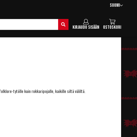
Kieli
Suomi
Hae
Kirjaudu sisään
Ostoskori
lklore-tytölle kuin rokkaripojalle, kaikille siltä väliltä.