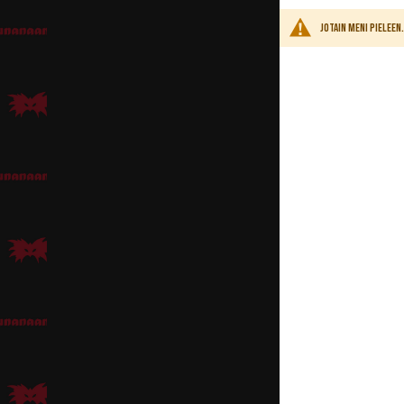
Jotain meni pielee