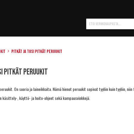
Hae
kit
Pitkät ja tosi pitkät peruukit
si pitkät peruukit
ruukit. On suoria ja laineikkaita. Nämä hienot peruukit sopivat tyyliin kuin tyyliin, niin fo
n käsittely-, käyttö- ja hoito-ohjeet sekä kampausvinkkejä
.