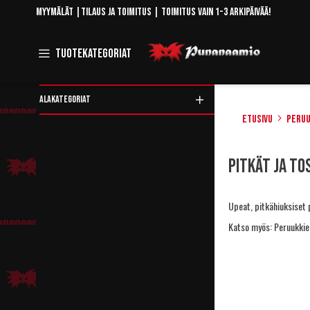
Skip
Myymälät
|
Tilaus ja toimitus
| Toimitus vain 1-3 arkipäivää!
to
Content
Toggle
Tuotekategoriat
Navigation
ALAKATEGORIAT
Etusivu
Peruu
Rajaa
Pitkät ja to
tuotteita
Upeat, pitkähiuksiset pe
Katso myös:
Peruukkie