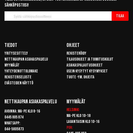
sähköpostiisi!
Tilaa
Tilaa
uutiskirje
Tiedot
Ohjeet
Yritysesittely
Rekisteröidy
Nettikaupan asiakaspalvelu
Tilausohjeet ja toimituskulut
Myymälät
Asiakaspalautusohjeet
Yhteydenottolomake
Usein kysytyt kysymykset
Rekisteriseloste
Tuote -ym. ohjeita
Evästeiden käyttö
Nettikaupan Asiakaspalvelu
Myymälät
Helsinki
Avoinna: Ma-pe klo 8-16
Ma-pe klo 10-18
0445 805 874
Lauantaisin klo 10-16
Whatsapp:
Puh:
044-5805873