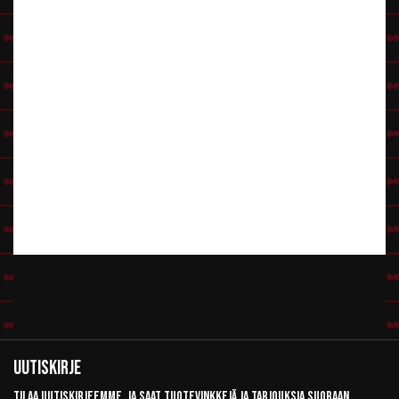
Uutiskirje
Tilaa uutiskirjeemme, ja saat tuotevinkkejä ja tarjouksia suoraan