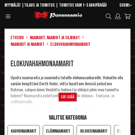
Skip
Kieli
Myymälät
|
Tilaus ja toimitus
| Toimitus vain 1-3 arkipäivää!
Suomi
to
Toggle
Hae
Content
Navigation
Etusivu
Naamarit, naamiot ja silmikot
Naamarit ja naamiot
Elokuvahahmonaamarit
Elokuvahahmonaamarit
Upeita naamareita ja naamioita tutuille elokuvasankareille. Haluatko olla
syvään hengittävä Darth Vader, viitta lepattaen ihmisiä pelastava
Batman, salaperäinen Vendetta-hahmo tai ehkäpä jokin muu tunnettu
hahmo? Naamareita pelottaville ja hauskoille elokuva-, fantasia- ja
Lue lisää
scifihahmoille.
Katso myös:
Ohjeita ja vinkkejä naamareiden käyttöön
Valitse kategoria
Kauhunaamarit
Eläinnaamarit
Julkkisnaamarit
Elokuvah