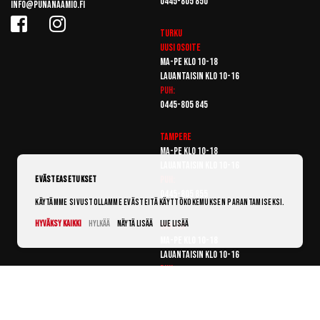
0445-805 850
info@punanaamio.fi
Turku
Uusi osoite
Ma-pe klo 10-18
Lauantaisin klo 10-16
Puh:
0445-805 845
Tampere
Ma-pe klo 10-18
Lauantaisin klo 10-16
Puh:
Evästeasetukset
0445-805 855
Käytämme sivustollamme evästeitä käyttökokemuksen parantamiseksi.
Hyväksy kaikki
Hylkää
Näytä lisää
Lue lisää
Vantaa
Ma-pe klo 10-18
Lauantaisin klo 10-16
Puh:
0445-805 865
© Punanaamio 2025