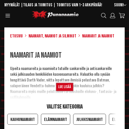
Skip
Kieli
Myymälät
|
Tilaus ja toimitus
| Toimitus vain 1-3 arkipäivää!
Suomi
to
Toggle
Hae
Content
Navigation
Etusivu
Naamarit, naamiot ja silmikot
Naamarit ja naamiot
Naamarit ja naamiot
Upeita naamareita ja naamioita tutuille sankareille ja antisankareille
sekä julkisuuden henkilöiden kasvonaamareita. Haluatko olla syvään
hengittävä Darth Vader, viitta lepattaen ihmisiä pelastava Batman,
salaperäinen Vendetta-hahmo tai ehkäpä jokin kuuluisa julkkis?
Lue lisää
Naamareita myös muille pelottaville tai hauskoille elokuva-, fantasia- ja
scifihahmoille.
Katso myös:
Ohjeita ja vinkkejä naamareiden käyttöön
Valitse kategoria
Kauhunaamarit
Eläinnaamarit
Julkkisnaamarit
Elokuvah