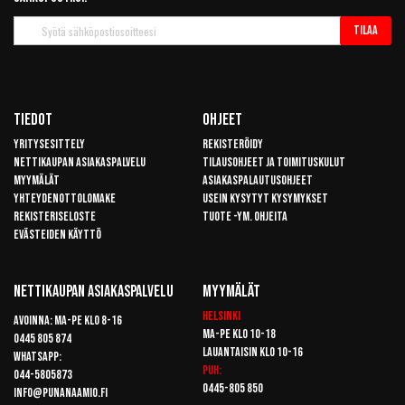
Tilaa
Tilaa
uutiskirje
Tiedot
Ohjeet
Yritysesittely
Rekisteröidy
Nettikaupan asiakaspalvelu
Tilausohjeet ja toimituskulut
Myymälät
Asiakaspalautusohjeet
Yhteydenottolomake
Usein kysytyt kysymykset
Rekisteriseloste
Tuote -ym. ohjeita
Evästeiden käyttö
Nettikaupan Asiakaspalvelu
Myymälät
Helsinki
Avoinna: Ma-pe klo 8-16
Ma-pe klo 10-18
0445 805 874
Lauantaisin klo 10-16
Whatsapp:
Puh:
044-5805873
0445-805 850
info@punanaamio.fi