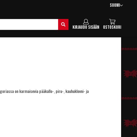
Kieli
Suomi
Hae
Kirjaudu sisään
Ostoskori
goriassa on karmaisevia pääkallo-, piru-, kauhuklovni- ja