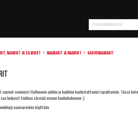
Hae
rit, naamiot ja silmikot
Naamarit ja naamiot
Kauhunaamarit
rit
 sopivat mainiosti Halloween-juhliin ja kaikkiin kauhistuttaviin tapahtumiin. Tässä kate
la saa helposti tiukkaa särmää omaan kauhuhahmoon ;)
a vinkkejä naamareiden käyttöön