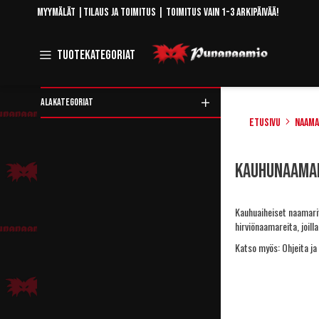
Skip
Myymälät
|
Tilaus ja toimitus
| Toimitus vain 1-3 arkipäivää!
to
Content
Toggle
Tuotekategoriat
Navigation
ALAKATEGORIAT
Etusivu
Naama
Rajaa
Kauhunaama
tuotteita
Kauhuaiheiset naamarit
hirviönaamareita, joil
Katso myös:
Ohjeita j