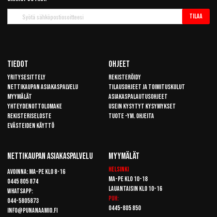
Tilaa
Tilaa
uutiskirje
Tiedot
Ohjeet
Yritysesittely
Rekisteröidy
Nettikaupan asiakaspalvelu
Tilausohjeet ja toimituskulut
Myymälät
Asiakaspalautusohjeet
Yhteydenottolomake
Usein kysytyt kysymykset
Rekisteriseloste
Tuote -ym. ohjeita
Evästeiden käyttö
Nettikaupan Asiakaspalvelu
Myymälät
Helsinki
Avoinna: Ma-pe klo 8-16
Ma-pe klo 10-18
0445 805 874
Lauantaisin klo 10-16
Whatsapp:
Puh:
044-5805873
0445-805 850
info@punanaamio.fi