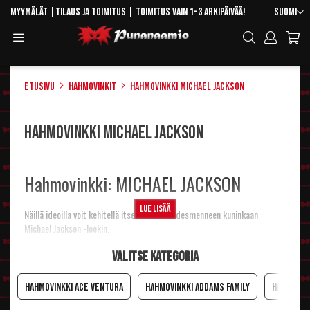
Skip
Kieli
Myymälät
|
Tilaus ja toimitus
| Toimitus vain 1-3 arkipäivää!
Suomi
to
Toggle
Hae
Content
Navigation
Etusivu
Hahmovinkit
Hahmovinkki Michael Jackson
Hahmovinkki Michael Jackson
Hahmovinkki: MICHAEL JACKSON
Lue lisää
Näillä ideoilla voit kehitellä itsellesi rokin edesmenneen kuninkaan
Michael Jackson -lookin.
Peruukki
Valitse kategoria
Rokkitukaksi
The King of Pop
, musta
80's-peruukki
tai musta
Darlene
.
Meikki ja maskeeraus
Hahmovinkki Ace Ventura
Hahmovinkki Addams Family
Hahmovin
Kasvot vaaleiksi tai tummemmiksi
kasvoväreillä ja puuterilla
(riippuu,