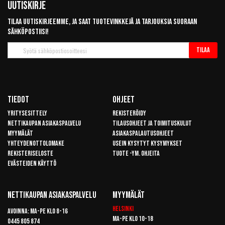
Uutiskirje
Tilaa uutiskirjeemme, ja saat tuotevinkkejä ja tarjouksia suoraan
sähköpostiisi!
Tilaa
Tilaa
uutiskirje
Tiedot
Ohjeet
Yritysesittely
Rekisteröidy
Nettikaupan asiakaspalvelu
Tilausohjeet ja toimituskulut
Myymälät
Asiakaspalautusohjeet
Yhteydenottolomake
Usein kysytyt kysymykset
Rekisteriseloste
Tuote -ym. ohjeita
Evästeiden käyttö
Nettikaupan Asiakaspalvelu
Myymälät
Helsinki
Avoinna: Ma-pe klo 8-16
Ma-pe klo 10-18
0445 805 874