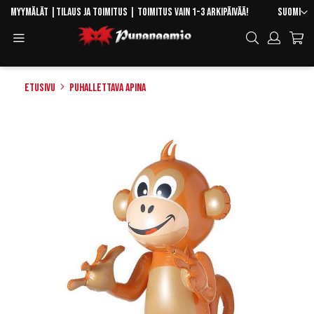
Skip
Kieli
Myymälät
|
Tilaus ja toimitus
| Toimitus vain 1-3 arkipäivää!
Suomi
to
Toggle
Hae
Content
Navigation
Etusivu
Puhallettava apina
Skip
to
the
end
of
the
images
gallery