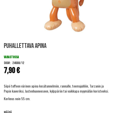
Skip
Puhallettava apina
to
the
beginning
VARASTOSSA
of
SKU
2466K/12
the
7,90 €
images
gallery
Söpö toffeen värinen apina kesätunnelmiin, rannalle, teemajuhliin, Tarzanin ja
Pepin kaveriksi, lastenhuoneeseen, kylppäriin tai vaikkapa myymälän koristeeksi.
Korkeus noin 55 cm.
Määrä