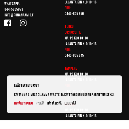
Lauantaisin klo 10-16
Whatsapp:
Puh:
044-5805873
0445-805 850
info@punanaamio.fi
Turku
Uusi osoite
Ma-pe klo 10-18
Lauantaisin klo 10-16
Puh:
0445-805 845
Tampere
Ma-pe klo 10-18
Lauantaisin klo 10-16
Puh:
Evästeasetukset
0445-805 855
Käytämme sivustollamme evästeitä käyttökokemuksen parantamiseksi.
Hyväksy kaikki
Hylkää
Näytä lisää
Lue lisää
Vantaa
Ma-pe klo 10-18
Lauantaisin klo 10-16
Puh:
0445-805 865