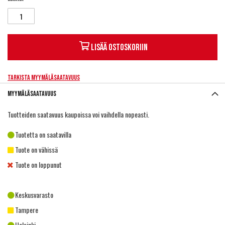
Lisää ostoskoriin
Tarkista myymäläsaatavuus
Myymäläsaatavuus
Tuotteiden saatavuus kaupoissa voi vaihdella nopeasti.
Tuotetta on saatavilla
Tuote on vähissä
Tuote on loppunut
Keskusvarasto
Tampere
Helsinki