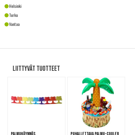
Helsinki
Turku
Vantaa
Liittyvät tuotteet
Palmuköynnös
Puhallettava Palmu-cooler