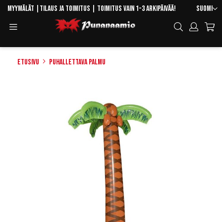
Skip
Kieli
Myymälät
|
Tilaus ja toimitus
| Toimitus vain 1-3 arkipäivää!
Suomi
to
Toggle
Hae
Content
Navigation
Etusivu
Puhallettava palmu
Skip
to
the
end
of
the
images
gallery