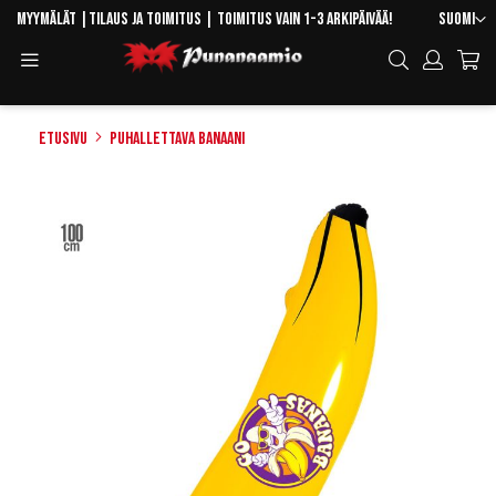
Skip
Kieli
Myymälät
|
Tilaus ja toimitus
| Toimitus vain 1-3 arkipäivää!
Suomi
to
Toggle
Hae
Content
Navigation
Etusivu
Puhallettava banaani
Skip
to
the
end
of
the
images
gallery