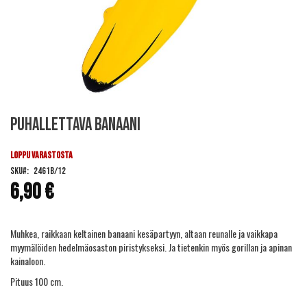
Skip
Puhallettava banaani
to
the
beginning
LOPPU VARASTOSTA
of
SKU
2461B/12
the
6,90 €
images
gallery
Muhkea, raikkaan keltainen banaani kesäpartyyn, altaan reunalle ja vaikkapa
myymälöiden hedelmäosaston piristykseksi. Ja tietenkin myös gorillan ja apinan
kainaloon.
Pituus 100 cm.