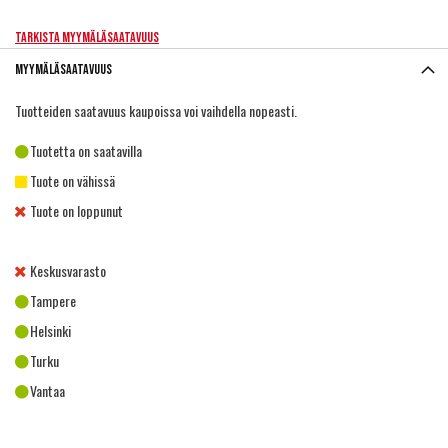
Tarkista myymäläsaatavuus
Myymäläsaatavuus
Tuotteiden saatavuus kaupoissa voi vaihdella nopeasti.
Tuotetta on saatavilla
Tuote on vähissä
Tuote on loppunut
Keskusvarasto
Tampere
Helsinki
Turku
Vantaa