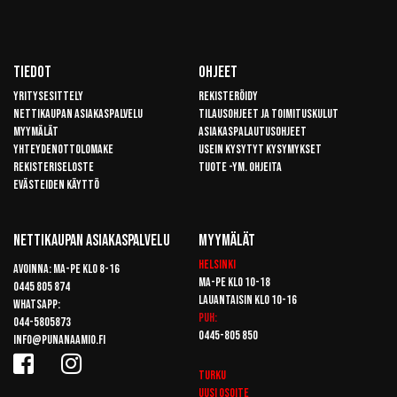
Tiedot
Ohjeet
Yritysesittely
Rekisteröidy
Nettikaupan asiakaspalvelu
Tilausohjeet ja toimituskulut
Myymälät
Asiakaspalautusohjeet
Yhteydenottolomake
Usein kysytyt kysymykset
Rekisteriseloste
Tuote -ym. ohjeita
Evästeiden käyttö
Nettikaupan Asiakaspalvelu
Myymälät
Helsinki
Avoinna: Ma-pe klo 8-16
Ma-pe klo 10-18
0445 805 874
Lauantaisin klo 10-16
Whatsapp:
Puh:
044-5805873
0445-805 850
info@punanaamio.fi
Turku
Uusi osoite