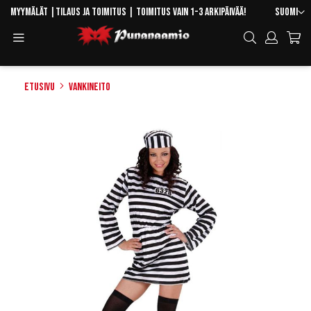
Skip
Kieli
Myymälät
|
Tilaus ja toimitus
| Toimitus vain 1-3 arkipäivää!
Suomi
to
Toggle
Hae
Content
Navigation
Etusivu
Vankineito
Skip
to
the
end
of
the
images
gallery