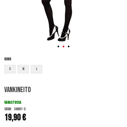
Koko
S
M
L
Skip
Vankineito
to
the
beginning
VARASTOSSA
of
SKU
34981-3
the
19,90 €
images
gallery