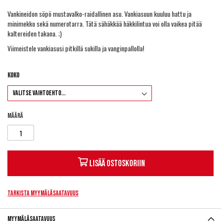
Vankineidon söpö mustavalko-raidallinen asu. Vankiasuun kuuluu hattu ja
minimekko sekä numerotarra. Tätä sähäkkää häkkilintua voi olla vaikea pitää
kaltereiden takana. ;)
Viimeistele vankiasusi
pitkillä sukilla
ja
vanginpallolla
!
Koko
Määrä
Lisää ostoskoriin
Tarkista myymäläsaatavuus
Myymäläsaatavuus