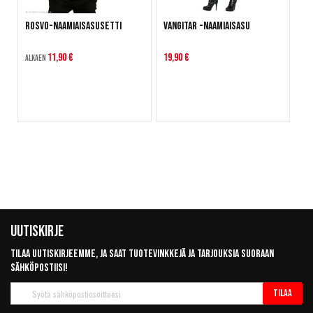
Rosvo-naamiaisasusetti
Vangitar -naamiaisasu
11,90 €
19,90 €
Alkaen
Uutiskirje
Tilaa uutiskirjeemme, ja saat tuotevinkkejä ja tarjouksia suoraan
sähköpostiisi!
Tilaa
Tilaa
uutiskirje