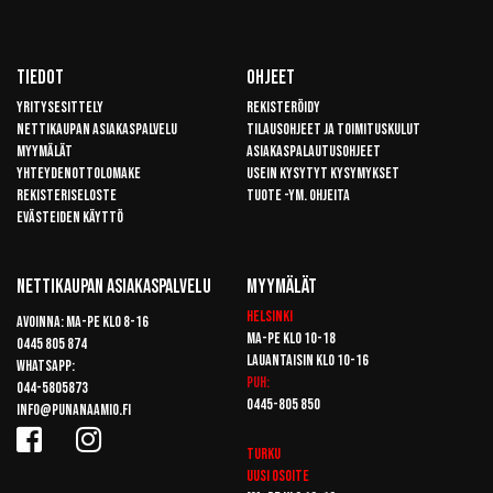
Tiedot
Ohjeet
Yritysesittely
Rekisteröidy
Nettikaupan asiakaspalvelu
Tilausohjeet ja toimituskulut
Myymälät
Asiakaspalautusohjeet
Yhteydenottolomake
Usein kysytyt kysymykset
Rekisteriseloste
Tuote -ym. ohjeita
Evästeiden käyttö
Nettikaupan Asiakaspalvelu
Myymälät
Helsinki
Avoinna: Ma-pe klo 8-16
Ma-pe klo 10-18
0445 805 874
Lauantaisin klo 10-16
Whatsapp:
Puh:
044-5805873
0445-805 850
info@punanaamio.fi
Turku
Uusi osoite