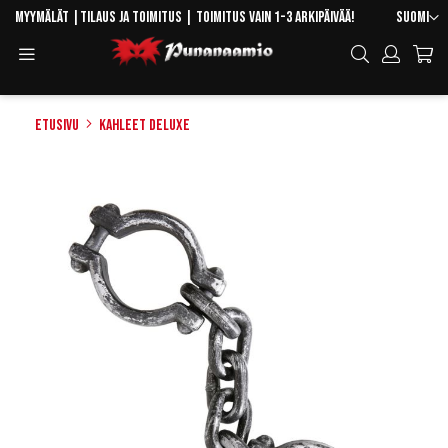
Skip
Kieli
Myymälät
|
Tilaus ja toimitus
| Toimitus vain 1-3 arkipäivää!
Suomi
to
Toggle
Hae
Content
Navigation
Etusivu
Kahleet deluxe
Skip
to
the
end
of
the
images
gallery