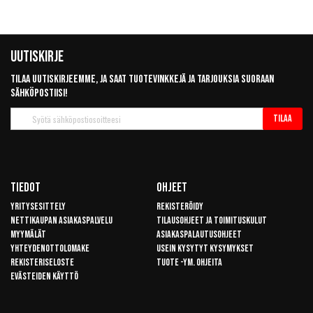
Uutiskirje
Tilaa uutiskirjeemme, ja saat tuotevinkkejä ja tarjouksia suoraan
sähköpostiisi!
Tilaa
Tilaa
uutiskirje
Tiedot
Ohjeet
Yritysesittely
Rekisteröidy
Nettikaupan asiakaspalvelu
Tilausohjeet ja toimituskulut
Myymälät
Asiakaspalautusohjeet
Yhteydenottolomake
Usein kysytyt kysymykset
Rekisteriseloste
Tuote -ym. ohjeita
Evästeiden käyttö