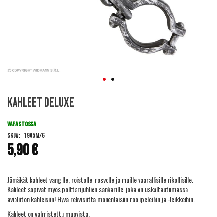
Skip
Kahleet deluxe
to
the
beginning
VARASTOSSA
of
SKU
1905M/6
the
5,90 €
images
gallery
Jämäkät kahleet vangille, roistolle, rosvolle ja muille vaarallisille rikollisille.
Kahleet sopivat myös polttarijuhlien sankarille, joka on uskaltautumassa
avioliiton kahleisiin! Hyvä rekvisiitta monenlaisiin roolipeleihin ja -leikkeihin.
Kahleet on valmistettu muovista.