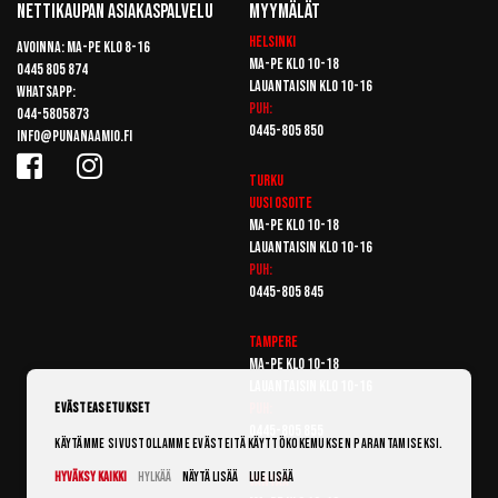
Nettikaupan Asiakaspalvelu
Myymälät
Helsinki
Avoinna: Ma-pe klo 8-16
Ma-pe klo 10-18
0445 805 874
Lauantaisin klo 10-16
Whatsapp:
Puh:
044-5805873
0445-805 850
info@punanaamio.fi
Turku
Uusi osoite
Ma-pe klo 10-18
Lauantaisin klo 10-16
Puh:
0445-805 845
Tampere
Ma-pe klo 10-18
Lauantaisin klo 10-16
Puh:
Evästeasetukset
0445-805 855
Käytämme sivustollamme evästeitä käyttökokemuksen parantamiseksi.
Hyväksy kaikki
Hylkää
Näytä lisää
Lue lisää
Vantaa