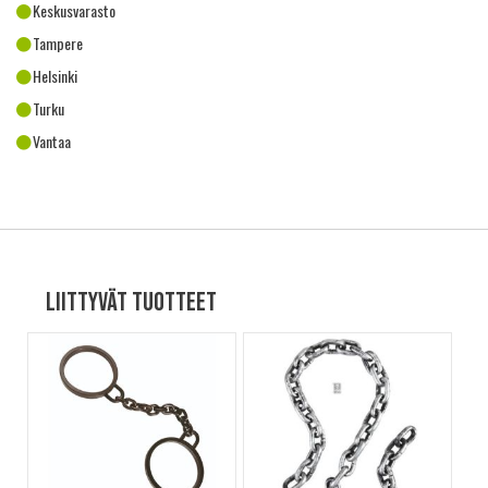
Keskusvarasto
Tampere
Helsinki
Turku
Vantaa
Liittyvät tuotteet