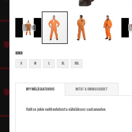
Koko
S
M
L
XL
XXL
Skip
to
Myymäläsaatavuus
Mitat & ominaisuudet
the
beginning
of
the
Valitse jokin vaihtoehdoista nähdäksesi saatavuuden
images
gallery