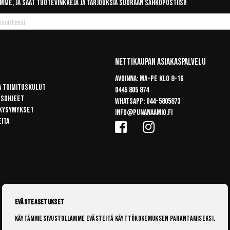
mme, ja saat tuotevinkkejä ja tarjouksia suoraan sähköpostiisi!
Nettikaupan Asiakaspalvelu
Avoinna: Ma-pe klo 8-16
a toimituskulut
0445 805 874
usohjeet
Whatsapp:
044-5805873
 kysymykset
info@punanaamio.fi
eita
Evästeasetukset
Käytämme sivustollamme evästeitä käyttökokemuksen parantamiseksi.