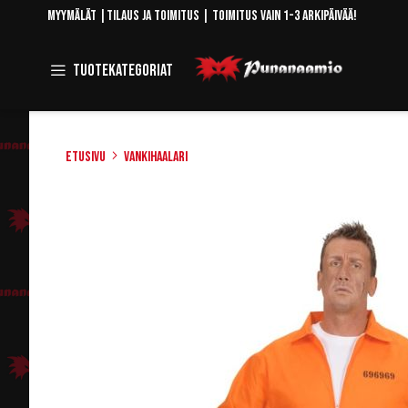
Skip
Myymälät
|
Tilaus ja toimitus
| Toimitus vain 1-3 arkipäivää!
to
Content
Toggle
Tuotekategoriat
Navigation
Etusivu
Vankihaalari
Skip
to
the
end
of
the
images
gallery