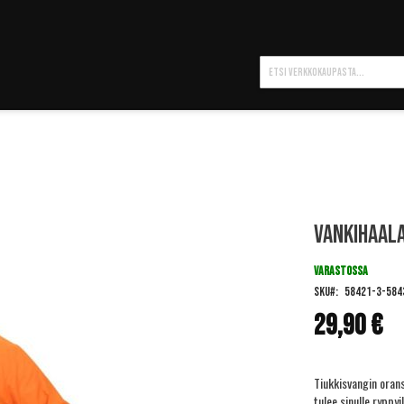
Hae
Vankihaala
VARASTOSSA
SKU
58421-3-584
29,90 €
Tiukkisvangin oranss
tulee sinulle ryppy