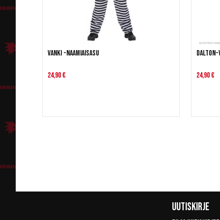
Vanki -naamiaisasu
Dalton-
24,90 €
24,90 €
Uutiskirje