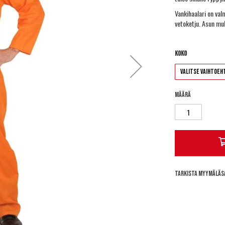
Vankihaalari on val
vetoketju. Asun mu
Koko
Määrä
Tarkista myymäläs