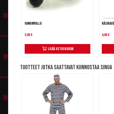
Vanginpallo
Käsirau
5,90 €
4,90 €
Lisää ostoskoriin
Tuotteet jotka saattavat kiinnostaa sinua