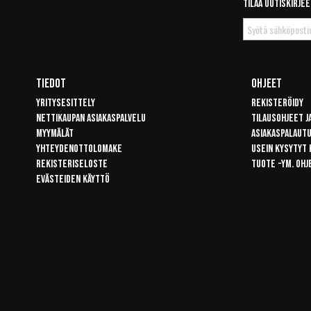
Tilaa uutiskirjee
Tilaa
uutiskirje
Tiedot
Ohjeet
Yritysesittely
Rekisteröidy
Nettikaupan asiakaspalvelu
Tilausohjeet j
Myymälät
Asiakaspalaut
Yhteydenottolomake
Usein kysytyt
Rekisteriseloste
Tuote -ym. ohj
Evästeiden käyttö