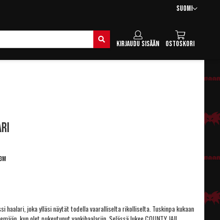
Kieli
Suomi
Hae
Kirjaudu sisään
Ostoskori
ri
3M
i haalari, joka ylläsi näytät todella vaaralliselta rikolliselta. Tuskinpa kukaan
ilemään, kun olet pukeutunut vankihaalariin. Selässä lukee COUNTY JAIL.