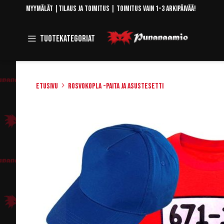
Skip
Myymälät
|
Tilaus ja toimitus
| Toimitus vain 1-3 arkipäivää!
to
Content
Toggle
Tuotekategoriat
Navigation
Etusivu
Rosvokopla -paita ja asustesetti
Skip
to
the
end
of
the
images
gallery