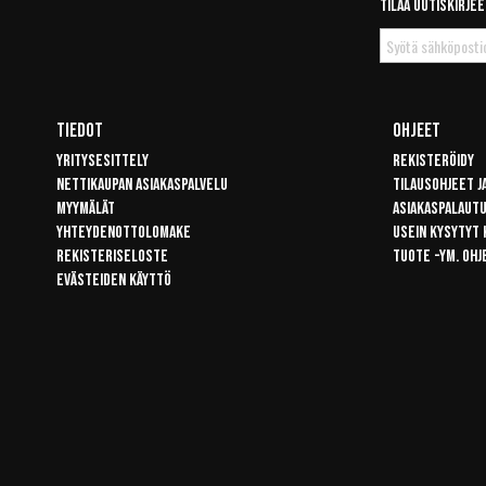
Tilaa uutiskirjee
Tilaa
uutiskirje
Tiedot
Ohjeet
Yritysesittely
Rekisteröidy
Nettikaupan asiakaspalvelu
Tilausohjeet j
Myymälät
Asiakaspalaut
Yhteydenottolomake
Usein kysytyt
Rekisteriseloste
Tuote -ym. ohj
Evästeiden käyttö