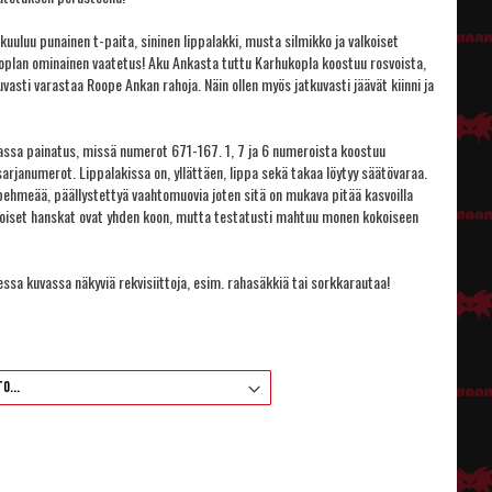
kuuluu punainen t-paita, sininen lippalakki, musta silmikko ja valkoiset
koplan ominainen vaatetus! Aku Ankasta tuttu Karhukopla koostuu rosvoista,
uvasti varastaa Roope Ankan rahoja. Näin ollen myös jatkuvasti jäävät kiinni ja
assa painatus, missä numerot 671-167. 1, 7 ja 6 numeroista koostuu
arjanumerot. Lippalakissa on, yllättäen, lippa sekä takaa löytyy säätövaraa.
pehmeää, päällystettyä vaahtomuovia joten sitä on mukava pitää kasvoilla
lkoiset hanskat ovat yhden koon, mutta testatusti mahtuu monen kokoiseen
essa kuvassa näkyviä rekvisiittoja, esim. rahasäkkiä tai sorkkarautaa!