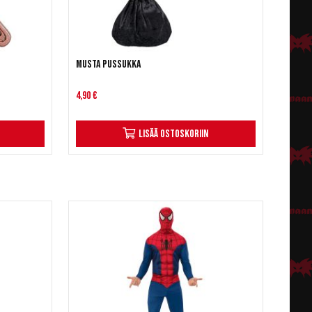
Musta pussukka
4,90 €
Lisää ostoskoriin