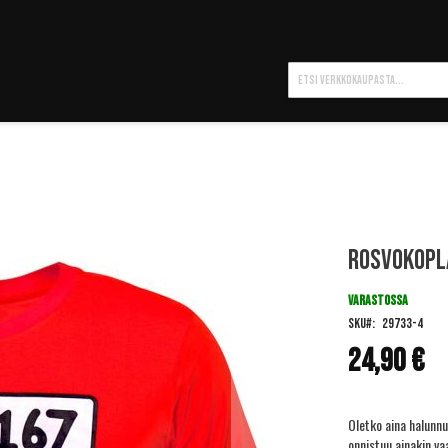
Hae
Rosvokopla
VARASTOSSA
SKU
29733-4
24,90 €
Oletko aina halunn
onnistuu ainakin va