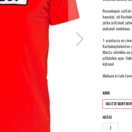
Rosvokopla-settiin 
hanskat, eli Karhu
jotka yrittävät jatk
joutuvat vankilaan.
T-paidassa on rinn
Karhukoplalaisten s
Musta silmikko on 
pitkänkin ajan. Va
käteen!
Mukaan ei tule tois
Koko
Määrä