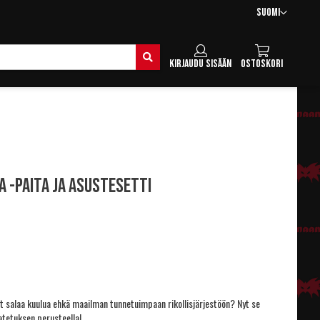
Kieli
Suomi
Hae
Kirjaudu sisään
Ostoskori
 -paita ja asustesetti
ut salaa kuulua ehkä maailman tunnetuimpaan rikollisjärjestöön? Nyt se
atetuksen perusteella!