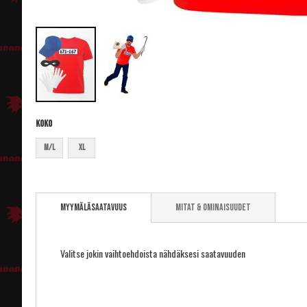
Koko
M/L
XL
Skip
to
Myymäläsaatavuus
Mitat & ominaisuudet
the
beginning
of
the
Valitse jokin vaihtoehdoista nähdäksesi saatavuuden
images
gallery