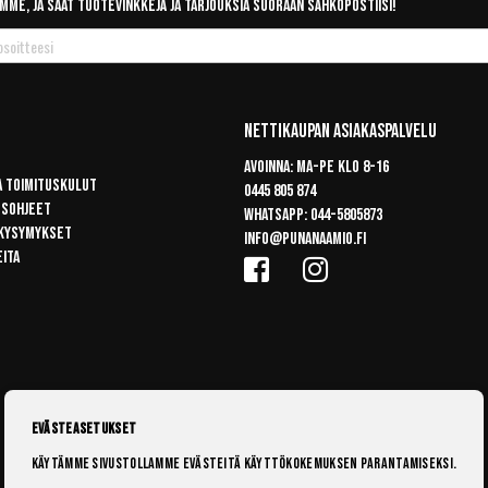
mme, ja saat tuotevinkkejä ja tarjouksia suoraan sähköpostiisi!
Nettikaupan Asiakaspalvelu
Avoinna: Ma-pe klo 8-16
a toimituskulut
0445 805 874
usohjeet
Whatsapp:
044-5805873
 kysymykset
info@punanaamio.fi
eita
Evästeasetukset
Käytämme sivustollamme evästeitä käyttökokemuksen parantamiseksi.