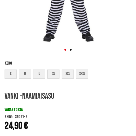
Koko
S
M
L
XL
XXL
XXXL
Skip
Vanki -naamiaisasu
to
the
beginning
VARASTOSSA
of
SKU
39091-3
the
24,90 €
images
gallery