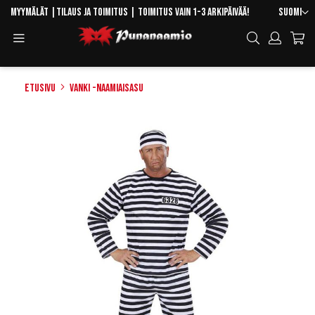
Skip
Kieli
Myymälät
|
Tilaus ja toimitus
| Toimitus vain 1-3 arkipäivää!
Suomi
to
Toggle
Hae
Content
Navigation
Etusivu
Vanki -naamiaisasu
Skip
to
the
end
of
the
images
gallery