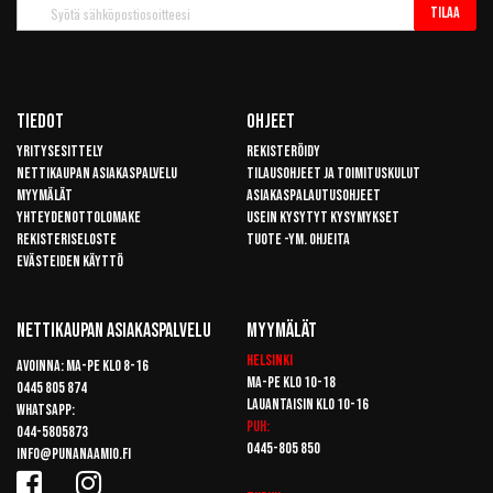
Tilaa
Tilaa
uutiskirje
Tiedot
Ohjeet
Yritysesittely
Rekisteröidy
Nettikaupan asiakaspalvelu
Tilausohjeet ja toimituskulut
Myymälät
Asiakaspalautusohjeet
Yhteydenottolomake
Usein kysytyt kysymykset
Rekisteriseloste
Tuote -ym. ohjeita
Evästeiden käyttö
Nettikaupan Asiakaspalvelu
Myymälät
Helsinki
Avoinna: Ma-pe klo 8-16
Ma-pe klo 10-18
0445 805 874
Lauantaisin klo 10-16
Whatsapp:
Puh:
044-5805873
0445-805 850
info@punanaamio.fi