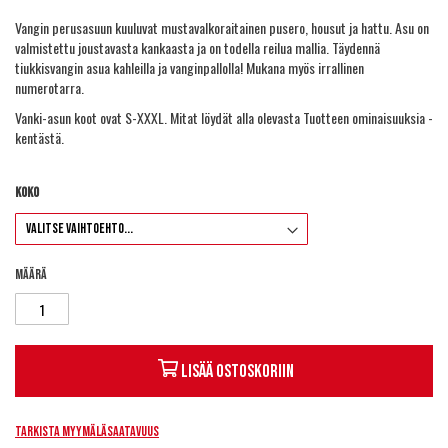
Vangin perusasuun kuuluvat mustavalkoraitainen pusero, housut ja hattu. Asu on
valmistettu joustavasta kankaasta ja on todella reilua mallia. Täydennä
tiukkisvangin asua kahleilla ja vanginpallolla! Mukana myös irrallinen
numerotarra.
Vanki-asun koot ovat S-XXXL. Mitat löydät alla olevasta Tuotteen ominaisuuksia -
kentästä.
Koko
Määrä
Lisää ostoskoriin
Tarkista myymäläsaatavuus