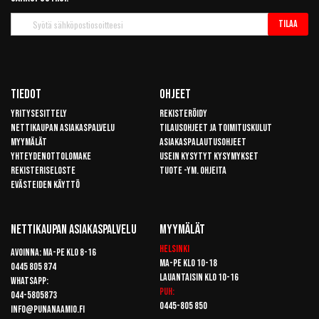
Tilaa
Tilaa
uutiskirje
Tiedot
Ohjeet
Yritysesittely
Rekisteröidy
Nettikaupan asiakaspalvelu
Tilausohjeet ja toimituskulut
Myymälät
Asiakaspalautusohjeet
Yhteydenottolomake
Usein kysytyt kysymykset
Rekisteriseloste
Tuote -ym. ohjeita
Evästeiden käyttö
Nettikaupan Asiakaspalvelu
Myymälät
Helsinki
Avoinna: Ma-pe klo 8-16
Ma-pe klo 10-18
0445 805 874
Lauantaisin klo 10-16
Whatsapp:
Puh:
044-5805873
0445-805 850
info@punanaamio.fi