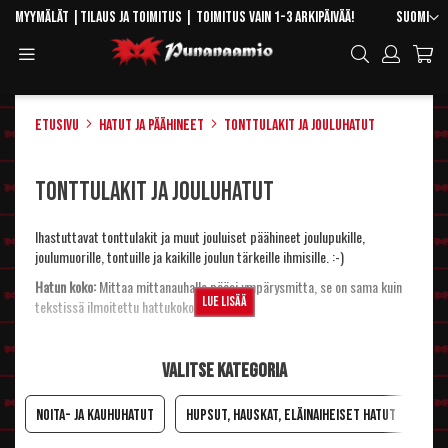
Skip
Kieli
Myymälät
|
Tilaus ja toimitus
| Toimitus vain 1-3 arkipäivää!
Suomi
to
Toggle
Hae
Content
Navigation
Etusivu
Hatut ja päähineet
Tonttulakit ja jouluhatut
Tonttulakit ja jouluhatut
Ihastuttavat tonttulakit ja muut jouluiset päähineet joulupukille,
joulumuorille, tontuille ja kaikille joulun tärkeille ihmisille. :-)
Hatun koko:
Mittaa mittanauhalla pääsi ympärysmitta, se on sama kuin
Lue lisää
tekstissä ilmoitettu hattukoko.
Valitse kategoria
Noita- ja kauhuhatut
Hupsut, hauskat, eläinaiheiset hatut
Sat