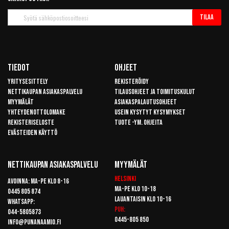
Tilaa
Tilaa
uutiskirje
Tiedot
Ohjeet
Yritysesittely
Rekisteröidy
Nettikaupan asiakaspalvelu
Tilausohjeet ja toimituskulut
Myymälät
Asiakaspalautusohjeet
Yhteydenottolomake
Usein kysytyt kysymykset
Rekisteriseloste
Tuote -ym. ohjeita
Evästeiden käyttö
Nettikaupan Asiakaspalvelu
Myymälät
Helsinki
Avoinna: Ma-pe klo 8-16
Ma-pe klo 10-18
0445 805 874
Lauantaisin klo 10-16
Whatsapp:
Puh:
044-5805873
0445-805 850
info@punanaamio.fi