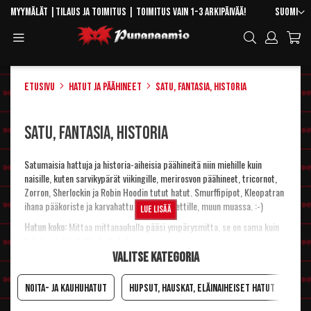
Skip
Kieli
Myymälät
|
Tilaus ja toimitus
| Toimitus vain 1-3 arkipäivää!
Suomi
to
Toggle
Hae
Content
Navigation
Etusivu
Hatut ja päähineet
Satu, fantasia, historia
Satu, fantasia, historia
Satumaisia hattuja ja historia-aiheisia päähineitä niin miehille kuin
naisille, kuten sarvikypärät viikingille, merirosvon päähineet, tricornot,
Zorron, Sherlockin ja Robin Hoodin tutut hatut. Smurffipipot, Kleopatran
ihana pääkoriste ja karvahattu Davy Crockettille, muun muassa. :-)
Lue lisää
Hatun koko:
Mittaa mittanauhalla pääsi ympärysmitta, se on sama kuin
tekstissä ilmoitettu hattukoko.
Valitse kategoria
Noita- ja kauhuhatut
Hupsut, hauskat, eläinaiheiset hatut
Sat