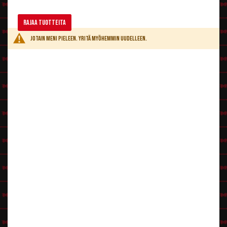
Hatun koko:
Mittaa mittanauhalla pääsi ympärysmitta, se on sama kuin
tekstissä ilmoitettu hattukoko.
Rajaa tuotteita
Jotain meni pieleen. Yritä myöhemmin uudelleen.