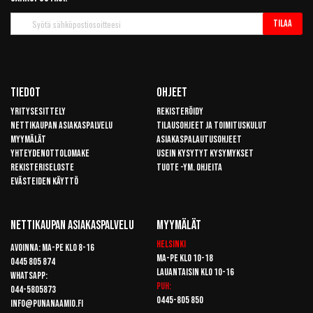
Tilaa
Tilaa
uutiskirje
Tiedot
Ohjeet
Yritysesittely
Rekisteröidy
Nettikaupan asiakaspalvelu
Tilausohjeet ja toimituskulut
Myymälät
Asiakaspalautusohjeet
Yhteydenottolomake
Usein kysytyt kysymykset
Rekisteriseloste
Tuote -ym. ohjeita
Evästeiden käyttö
Nettikaupan Asiakaspalvelu
Myymälät
Helsinki
Avoinna: Ma-pe klo 8-16
Ma-pe klo 10-18
0445 805 874
Lauantaisin klo 10-16
Whatsapp:
Puh:
044-5805873
0445-805 850
info@punanaamio.fi