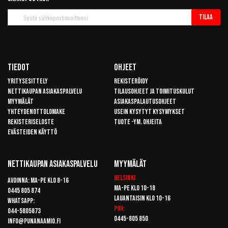
Tilaa
Tilaa
uutiskirje
Tiedot
Ohjeet
Yritysesittely
Rekisteröidy
Nettikaupan asiakaspalvelu
Tilausohjeet ja toimituskulut
Myymälät
Asiakaspalautusohjeet
Yhteydenottolomake
Usein kysytyt kysymykset
Rekisteriseloste
Tuote -ym. ohjeita
Evästeiden käyttö
Nettikaupan Asiakaspalvelu
Myymälät
Helsinki
Avoinna: Ma-pe klo 8-16
Ma-pe klo 10-18
0445 805 874
Lauantaisin klo 10-16
Whatsapp:
Puh:
044-5805873
0445-805 850
info@punanaamio.fi