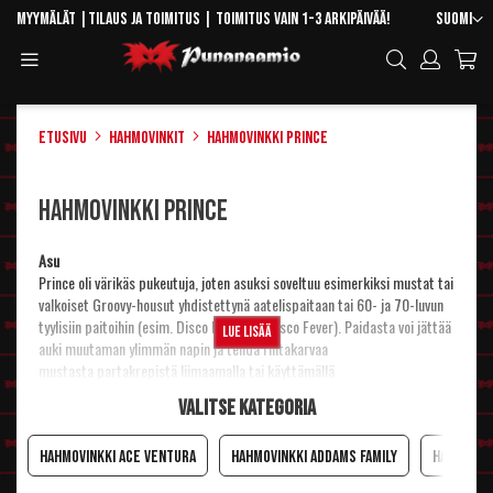
Skip
Kieli
Myymälät
|
Tilaus ja toimitus
| Toimitus vain 1-3 arkipäivää!
Suomi
to
Toggle
Hae
Content
Navigation
Etusivu
Hahmovinkit
Hahmovinkki Prince
Hahmovinkki Prince
Asu
Prince oli värikäs pukeutuja, joten asuksi soveltuu esimerkiksi mustat tai
valkoiset
Groovy-housut
yhdistettynä
aatelispaitaan
tai 60- ja 70-luvun
tyylisiin paitoihin (esim.
Disco Ruffle
tai
Disco Fever
). Paidasta voi jättää
Lue lisää
auki muutaman ylimmän napin ja tehdä rintakarvaa
mustasta
partakrepistä
liimaamalla tai käyttämällä
valmiita
rintakarvoja
. Myös haalariasut kuten
Stevie 70's Disco
Valitse kategoria
Dude
sopii Princen tyyliin. Vielä villimpään Prince-lookiin voi myös
yhdistää reilusti naisten
70-luvun asuista
joko haalareita tai mekkoja
tunikaksi
Hahmovinkki Ace Ventura
Hahmovinkki Addams Family
Hahmovin
Peruukki