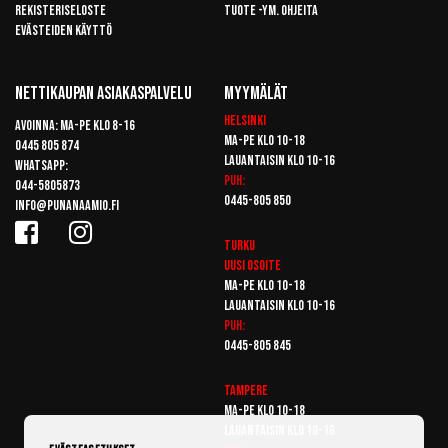
Rekisteriseloste
Tuote -ym. ohjeita
Evästeiden käyttö
Nettikaupan Asiakaspalvelu
Myymälät
Helsinki
Avoinna: Ma-pe klo 8-16
Ma-pe klo 10-18
0445 805 874
Lauantaisin klo 10-16
Whatsapp:
Puh:
044-5805873
0445-805 850
info@punanaamio.fi
Turku
Uusi osoite
Ma-pe klo 10-18
Lauantaisin klo 10-16
Puh:
0445-805 845
Tampere
Ma-pe klo 10-18
Lauantaisin klo 10-16