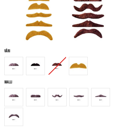
Väri
Malli