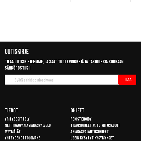
Uutiskirje
Tilaa uutiskirjeemme, ja saat tuotevinkkejä ja tarjouksia suoraan
sähköpostiisi!
Tilaa
Tilaa
uutiskirje
Tiedot
Ohjeet
Yritysesittely
Rekisteröidy
Nettikaupan asiakaspalvelu
Tilausohjeet ja toimituskulut
Myymälät
Asiakaspalautusohjeet
Yhteydenottolomake
Usein kysytyt kysymykset