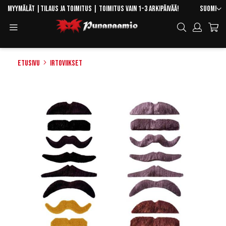
Skip
Kieli
Myymälät
|
Tilaus ja toimitus
| Toimitus vain 1-3 arkipäivää!
Suomi
to
Toggle
Hae
Content
Navigation
Etusivu
Irtoviikset
Skip
to
the
end
of
the
images
gallery