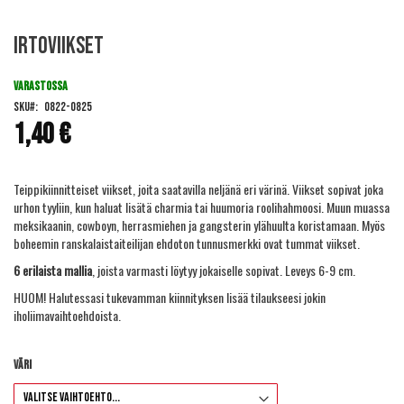
Skip
Irtoviikset
to
the
beginning
VARASTOSSA
of
SKU
0822-0825
the
1,40 €
images
gallery
Teippikiinnitteiset viikset, joita saatavilla neljänä eri värinä. Viikset sopivat joka
urhon tyyliin, kun haluat lisätä charmia tai huumoria roolihahmoosi. Muun muassa
meksikaanin, cowboyn, herrasmiehen ja gangsterin ylähuulta koristamaan. Myös
boheemin ranskalaistaiteilijan ehdoton tunnusmerkki ovat tummat viikset.
6 erilaista mallia
, joista varmasti löytyy jokaiselle sopivat. Leveys 6-9 cm.
HUOM! Halutessasi tukevamman kiinnityksen lisää tilaukseesi jokin
iholiimavaihtoehdoista
.
Väri