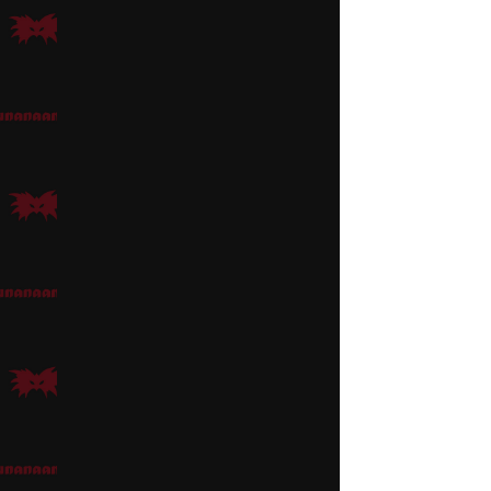
folioilmapallo pään ylä
Dolores Madrigal
Doloresin yliluonnollis
käyttää esim. ruskeaa
Asuna voi käyttää esi
Kaulapannasta käy hyv