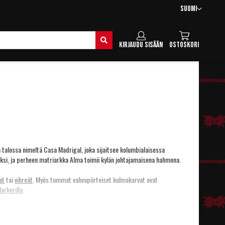
Kieli
Suomi
Hae
Kirjaudu sisään
Ostoskori
 talossa nimeltä Casa Madrigal, joka sijaitsee kolumbialaisessa
väksi, ja perheen matriarkka Alma toimii kylän johtajamaisena hahmona.
at
tai
vihreät
. Myös tummat vahvapiirteiset kulmakarvat ovat
arkerilla
.