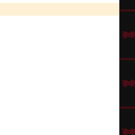
an avulla. Parran saa loihdittua helpoiten gangstaparralla + viiksillä,
imas Make-Up Pencil
) tai tuputtaa
Grimas sänkisienen
avulla
kin). Koska Bruno on vuosia asunut varjoissa, silmänaluset ovat tummat ja
andaalit
kruunaamaan kokonaisuuden!
nki käy) tai
Bollywood-dancer
, johon kiinnittää paaaljon vaaleanpunaisia
inkistä ja lilasta
Maui-kukkaleistä
. Samoja kukkia voi käyttää myös
äriä
. Loppusilauksena
irtoripset
kirsikaksi kakun päälle!
e käyttää. :) Tosin parran voi ommella peruukkiin kiinni, jolloin hiuksiin