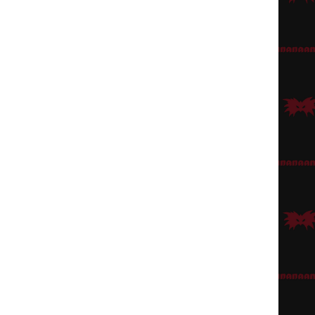
set silmälasit
vihreäksi, esimerkiksi akryylimaalilla.
n voi lisätä ja kiinnitellä myös irtokukkia, esim
Hiuskukka Orkidea
,
perhonen, siihen sopii hyvin
Perhonen-hiuskoriste
.
Angelica
. Ja tietenkin Luisalla pitää olla
Muskelipaita
!
lla Satiininauhalla
siihen rusetin.
sta. Tähän tarkoitukseen voi käyttää esim
Goottikäsikorua sormuksella
tai
 “rouhentaa” lisäämällä siihen alle
Lady Killgrew
tai
Mary Read
-
.
aan toiseen käteen, puhallettava
Aurinko
toiseen käteen, ja
Sateenkaari
-