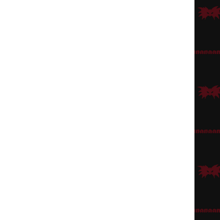
set tulee sitoa pois korvien edestä
Rusettipannalla
, ja itse hiuksina
a sitoa messy bun, eli sotkuinen nuttura.