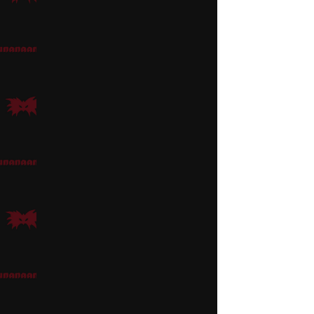
Mirabelin pyöreät
silm
Siniseen midi- tai ma
Flower-hiuskukka
,
Hib
Luisa Madrigal
Vahvalla ja voimakkaall
Hiuksina voi käyttää
Th
Luisalla on ranteissaa
Kelttiläistä rannekoru
Pepa Madrigal
Ylidramaattinen ja huo
merirosvopaidan.
Pepan hiuksiksi sopii 
Pepan taikavoima on mu