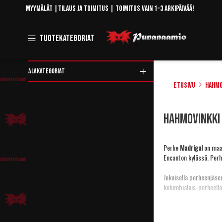
Skip
Myymälät
|
Tilaus ja toimitus
| Toimitus vain 1-3 arkipäivää!
to
Content
Toggle
Tuotekategoriat
Navigation
ALAKATEGORIAT
Etusivu
Hahmo
Rajaa
Hahmovinkki
tuotteita
Perhe
Madrigal
on maa
Encanton kylässä. Perh
Jokaisella perheenjäsen
kolumbialais-perheell
Bruno Madrigal