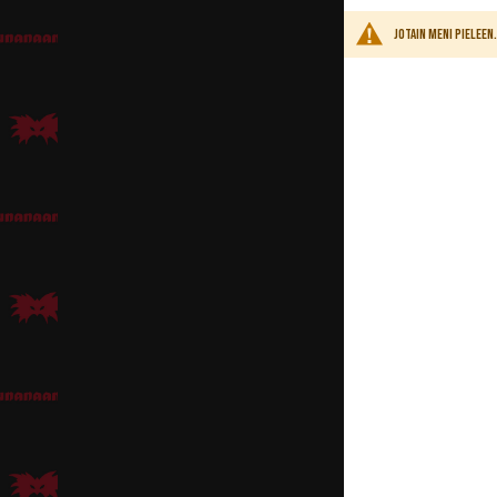
Peruukiksi Brunolle kä
Jotain meni pielee
mutta mikäli haluaa pa
tummanruskealla tai mu
niiden tummentamisee
Asuksi hahmolle sopii
Isabela Madrigal
Lumoavan kauniin Isabe
Isabelan asun pohjana 
ja violetteja kukkia, e
hiuksiin.
Meikissä pehmeään sil
Mirabel Madrigal
Nokkelan Mirabelin pak
saa vielä lisää tuuheut