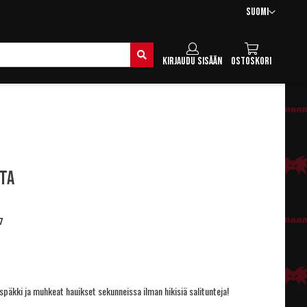
Kieli
Suomi
Hae
Kirjaudu sisään
Ostoskori
ita
7
späkki ja muhkeat hauikset sekunneissa ilman hikisiä salitunteja!