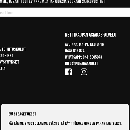
mme, ja saat tuotevinkkejä ja tarjouksia suoraan sähköpostiisi!
Nettikaupan Asiakaspalvelu
Avoinna: Ma-pe klo 8-16
a toimituskulut
0445 805 874
usohjeet
Whatsapp:
044-5805873
 kysymykset
info@punanaamio.fi
eita
Evästeasetukset
Käytämme sivustollamme evästeitä käyttökokemuksen parantamiseksi.