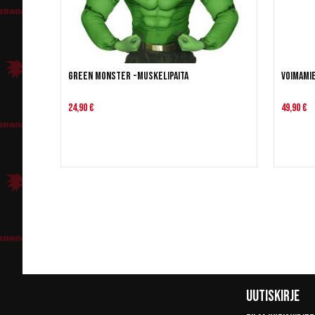
Green monster -muskelipaita
Voimami
24,90 €
49,90 €
Uutiskirje