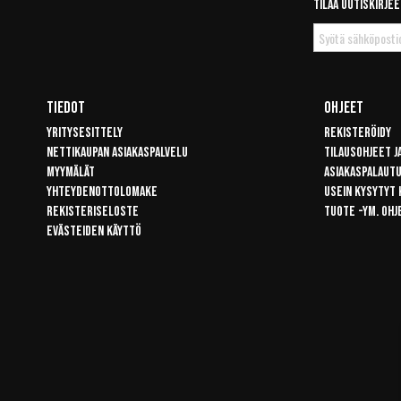
Tilaa uutiskirjee
Tilaa
uutiskirje
Tiedot
Ohjeet
Yritysesittely
Rekisteröidy
Nettikaupan asiakaspalvelu
Tilausohjeet j
Myymälät
Asiakaspalaut
Yhteydenottolomake
Usein kysytyt
Rekisteriseloste
Tuote -ym. ohj
Evästeiden käyttö