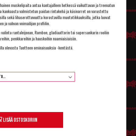
ihainen muskelipaita antaa kantajalleen hetkessä vaikuttavan ja treenatun
a kankaasta valmistetun paidan rintakehä ja käsivarret on varustettu
silla sekä lihaserottuvuutta korostavilla muototikkauksilla, jotka luovat
en ja vahvan voimailijan profiilin.
n valinta rantaleijonan, Rambon, gladiaattorin tai supersankarin rooliin
reihin, penkkareihin ja hauskoihin naamiaisiaisiin.
lla olevasta Tuotteen ominaisuuksia -kentästä.
Lisää ostoskoriin