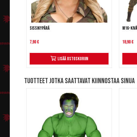
Sissikypärä
M16-kivä
7,90 €
18,90 €
Lisää ostoskoriin
Tuotteet jotka saattavat kiinnostaa sinua