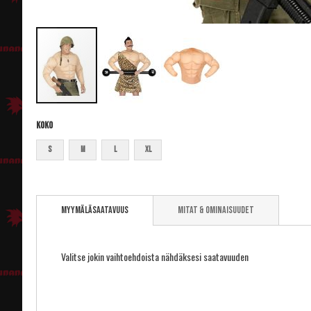
Koko
S
M
L
XL
Skip
to
Myymäläsaatavuus
Mitat & ominaisuudet
the
beginning
of
the
Valitse jokin vaihtoehdoista nähdäksesi saatavuuden
images
gallery