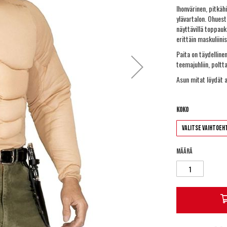
Ihonvärinen, pitkäh
ylävartalon. Ohuest
näyttävillä toppauk
erittäin maskuliinis
Paita on täydelline
teemajuhliin, poltta
Asun mitat löydät a
Koko
Määrä