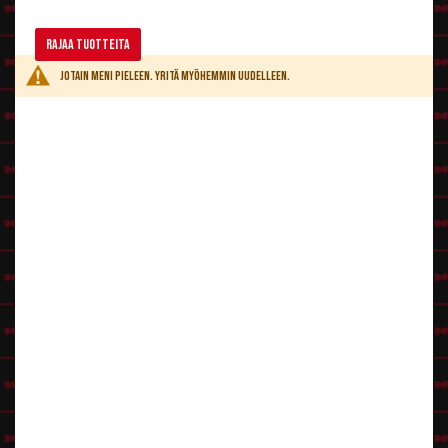
mustat pitkät
irtoripset
meikkiä täydentämään. Silmiin vahvat
kissamaiset rajaukset. Punaiset
piilolinssit
tai krapulasilmät, niin meikki
Rajaa tuotteita
on valmis.
Asusteet ja rekvisiitat
Jotain meni pieleen. Yritä myöhemmin uudelleen.
Strutsin sulkia voi esimerkiksi laittaa hiuksiin muutamat koristeeksi.
Tiara
on myös ehdoton asulisuke Black Swanille!