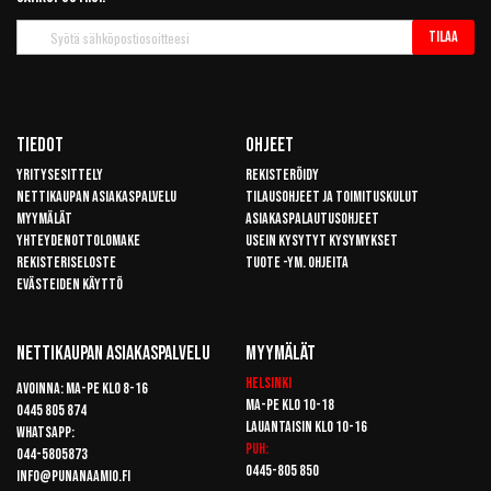
Tilaa
Tilaa
uutiskirje
Tiedot
Ohjeet
Yritysesittely
Rekisteröidy
Nettikaupan asiakaspalvelu
Tilausohjeet ja toimituskulut
Myymälät
Asiakaspalautusohjeet
Yhteydenottolomake
Usein kysytyt kysymykset
Rekisteriseloste
Tuote -ym. ohjeita
Evästeiden käyttö
Nettikaupan Asiakaspalvelu
Myymälät
Helsinki
Avoinna: Ma-pe klo 8-16
Ma-pe klo 10-18
0445 805 874
Lauantaisin klo 10-16
Whatsapp:
Puh:
044-5805873
0445-805 850
info@punanaamio.fi