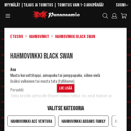
Skip
Kieli
Myymälät
|
Tilaus ja toimitus
| Toimitus vain 1-3 arkipäivää!
Suomi
to
Toggle
Hae
Content
Navigation
Etusivu
Hahmovinkit
Hahmovinkki Black Swan
Hahmovinkki Black Swan
Asu
Musta
korsettitoppi
, uimapuku tai jumppapuku, siihen vielä
lisäksi
valkoinen tai musta tutu (tyllihame)
.
Lue lisää
Peruukki
Tukka kireälle nutturalle (Huom! ruskea tukka). Jos omat hiukset on
lyhyet, niin
pitkähiuksista peruukeistamme
voi käydä katsomassa
sopivaa, esim. Veronica sopisi tähän.
Valitse kategoria
Meikki ja maskeeraus
Kasvot kannattaa
Hahmovinkki Ace Ventura
maskeerata lähes valkoisiksi
Hahmovinkki Addams Family
ja
huulet punata
Hahmovin
traagisen näköisiksi. Vahvat tummat
silmämeikit
ja ehdottomasti